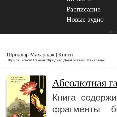
|
446
Расписание
Новые аудио
adver
Шридхар Махарадж | Книги
(Шрила Бхакти Ракшак Шридхар Дев-Госвами Махарадж)
Абсолютная г
Книга содержи
фрагменты бе