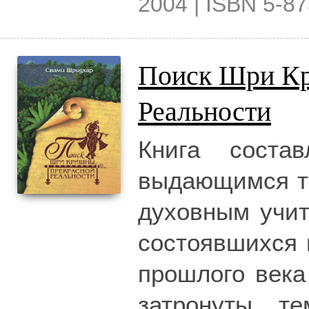
2004 | ISBN 5-87
Поиск Шри К
Реальности
Книга соста
выдающимся те
духовным учит
состоявшихся 
прошлого века
затронуты т