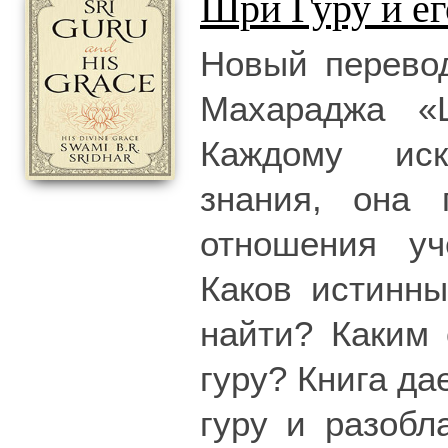
Шри Гуру и ег
Новый перево
Махараджа «
Каждому ис
знания, она 
отношения уч
Каков истинны
найти? Каким 
гуру? Книга да
гуру и разобл