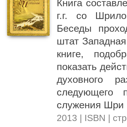
Книга составл
г.г. со Шрил
Беседы прохо
штат Западная
книге, подоб
показать дейс
духовного ра
следующего п
служения Шри
2013 | ISBN | стр