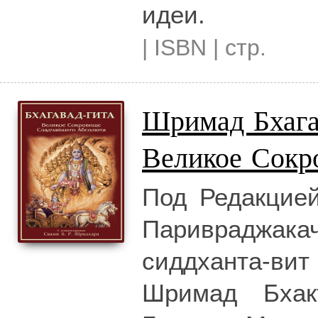
идеи.
| ISBN | стр.
Шримад Бхага
Великое Сокр
Под Редакцие
Паривраджак
сиддханта-в
Шримад Бхак