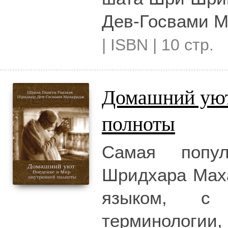
Дев-Госвами М
| ISBN | 10 стр.
Домашний уют
полноты
Самая попу
Шридхара Мах
языком, с 
терминологии,