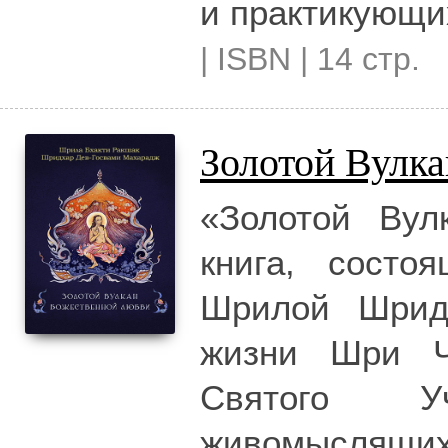
и практикующи
| ISBN | 14 стр.
Золотой Вулк
«Золотой Вул
книга, состо
Шрилой Шрид
жизни Шри Ч
Святого У
живомыслящих