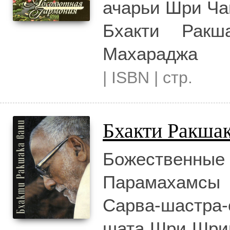
ачарьи Шри Ча
Бхакти Ракш
Махараджа
| ISBN | стр.
Бхакти Ракша
Божественны
Парамахамсы
Сарва-шастра
шата Шри Шри