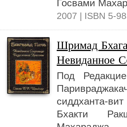
Госвами Махар
2007 | ISBN 5-98
Шримад Бхага
Невиданное С
Под Редакци
Паривраджак
сиддханта-ви
Бхакти Рак
Махараджа.