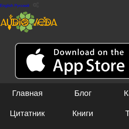
English
Русский
Главная
Блог
К
Цитатник
Книги