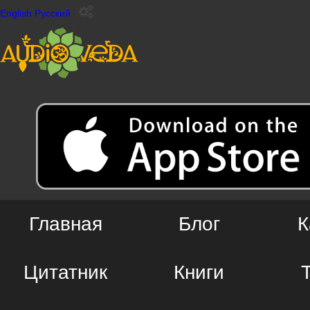
English
Русский
Главная
Блог
К
Цитатник
Книги