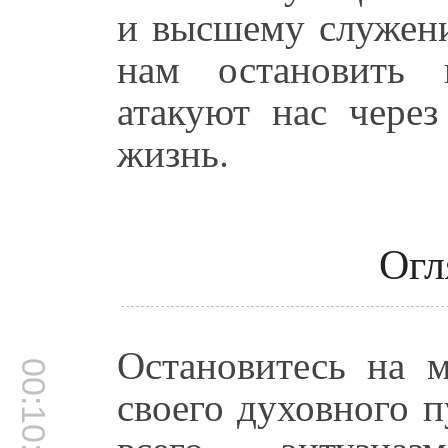
и высшему служени
нам остановить 
атакуют нас чере
жизнь.
Огл
Остановитесь на 
00:10:37
своего духовного п
всего энтузиа