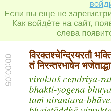
войди
Если вы еще не зарегистр
Как войдёте на сайт, по
слева появитс
विरक्तश्चेन्द्रियरतौ भक्
00:00:05
तं निरन्तरभावेन भजेताद्ध
viraktaś cendriya-ra
bhakti-yogena bhūy
taṁ nirantara-bhāv
bhajetāddhā vimukt