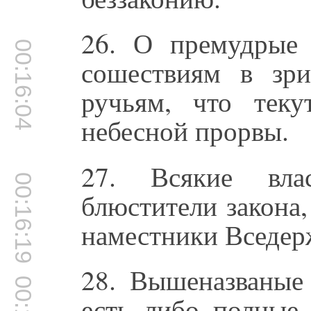
26. О премудрые
00:16:04
сошествиям в зр
ручьям, что тек
небесной прорвы.
27. Всякие вл
00:16:19
блюстители закона,
наместники Вседер
28. Вышеназваные
есть либо полные,