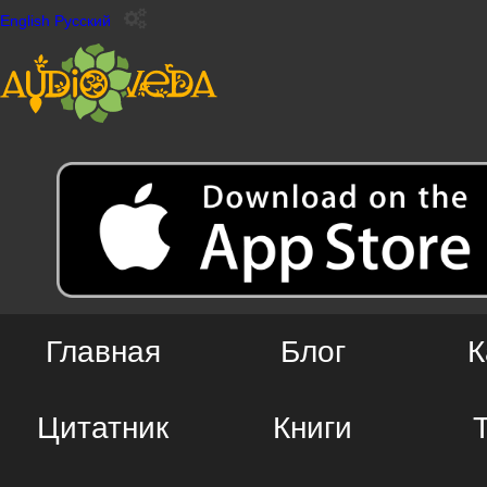
English
Русский
Главная
Блог
К
Цитатник
Книги