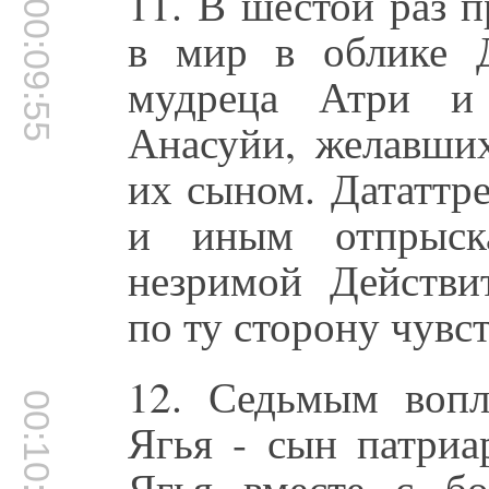
11. В шестой раз 
00:09:55
в мир в облике Д
мудреца Атри и
Анасуйи, желавших
их сыном. Дататтр
и иным отпрыск
незримой Действит
по ту сторону чувс
12. Седьмым воп
00:10:28
Ягья - сын патриа
Ягья вместе с б