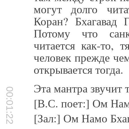
могут долго чит
Коран? Бхагавад 
Потому что санк
читается как-то, 
человек прежде че
открывается тогда.
Эта мантра звучит 
00:01:22
[В.С. поет:] Ом На
[Зал:] Ом Намо Бха