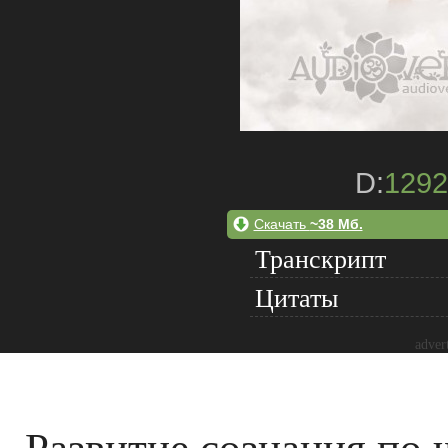
D:
1292
Скачать
~38 Мб.
Транскрипт
Цитаты
adver
Развитие сознания по 