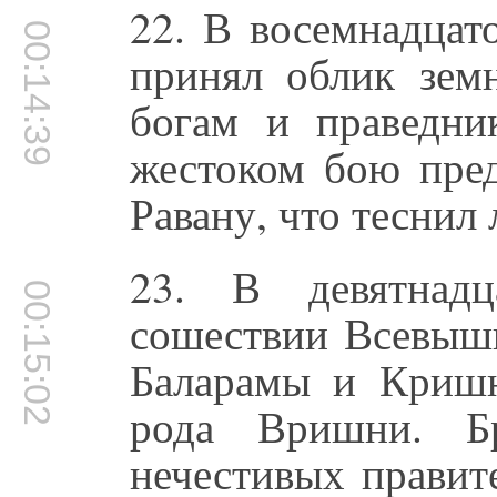
22. В восемнадцат
00:14:39
принял облик зем
богам и праведн
жестоком бою пред
Равану, что теснил 
23. В девятнад
00:15:02
сошествии Всевышн
Баларамы и Кришн
рода Вришни. Б
нечестивых правит