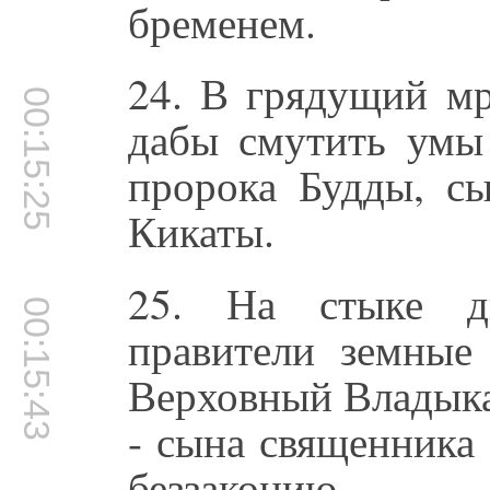
бременем.
24. В грядущий м
00:15:25
дабы смутить умы 
пророка Будды, с
Кикаты.
25. На стыке дв
00:15:43
правители земные
Верховный Владыка
- сына священника
беззаконию.