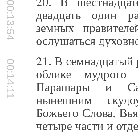
20. В шестнадца
00:13:54
двадцать один р
земных правителе
ослушаться духовно
21. В семнадцатый
00:14:11
облике мудрого 
Парашары и Сат
нынешним скуд
Божьего Слова, Вь
четыре части и отд