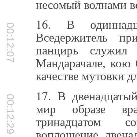
несомый волнами вс
16. В одиннад
00:12:07
Вседержитель пр
панцирь служил 
Mандарачале, кою 
качестве мутовки д
17. В двенадцаты
00:12:29
мир образе вра
тринадцатом со
воплощение двена