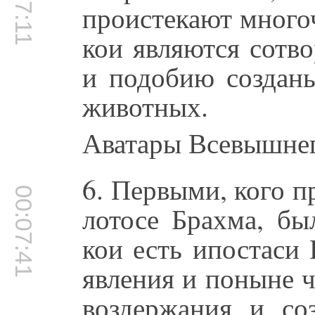
00:07:11
проистекают много
кои являются сотв
и подобию созданы
животных.
Аватары Всевышнег
6. Первыми, кого п
00:07:41
лотосе Брахма, бы
кои есть ипостаси
явления и поныне ч
воздержания и со