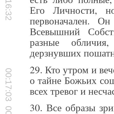
00:16:32
Его Личности, н
первоначален. О
Всевышний Собст
разные обличия,
дерзнувших пошатн
29. Кто утром и в
00:17:03
о тайне Божьих сош
всех тревог и несча
30. Все образы зр