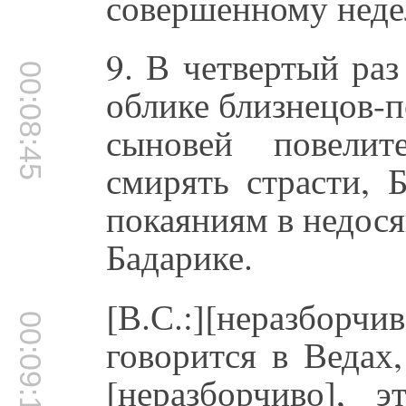
совершенному неде
9. В четвертый ра
00:08:45
облике близнецов-
сыновей повели
смирять страсти, 
покаяниям в недос
Бадарике.
[В.С.:][неразбо
00:09:10
говорится в Ведах
[неразборчиво], 