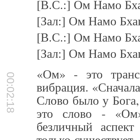
[В.С.:] Ом Намо Бх
[Зал:] Ом Намо Бха
[В.С.:] Ом Намо Бх
[Зал:] Ом Намо Бха
«Ом» - это транс
00:02:18
вибрация. «Сначала,
Слово было у Бога,
это слово - «Ом
безличный аспект 
только существует,