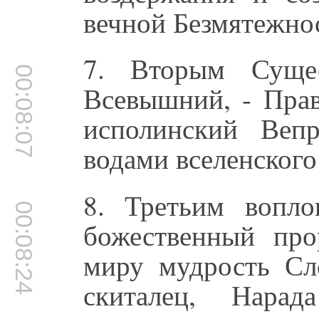
вечной Безмятежно
7. Вторым Сущес
00:08:07
Всевышний, - Прав
исполинский Веп
водами вселенского
8. Третьим вопл
00:08:24
божественный про
миру мудрость Сл
скиталец, Нара