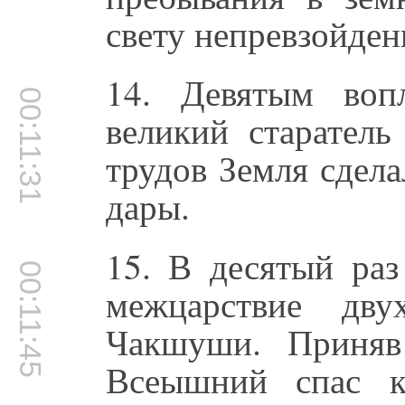
свету непревзойде
14. Девятым воп
00:11:31
великий старатель
трудов Земля сдел
дары.
15. В десятый раз
00:11:45
межцарствие дв
Чакшуши. Приняв
Всеышний спас ко