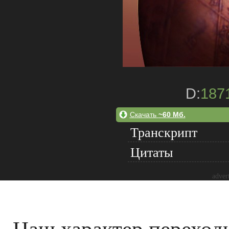
D:
187
Скачать
~60 Мб.
Транскрипт
Цитаты
adver
Наш характер переход