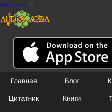
English
Русский
Главная
Блог
К
Цитатник
Книги