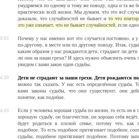
умудряемся по одному и тому же поводу, одна и та же б
практически всей жизни. Мы думаем, что это всё случа
доказали, что случайностей не бывает и
то что повто
это уже означает, что не бывает случайностей
, если одно
Почему у нас именно вот это случается постоянно, а у
3:53
по-другому, в месте или по другому поводу. Итак, судь
каким образом у нас рождаются дети, страдают ли дети 
ли они за наши грехи? И здесь нужно объяснить очень 
увидим с вами закон один судьбы.
Дети не страдают за наши грехи. Дети рождаются п
4:20
можно так сказать. У нас есть определённая судьба. 
вами законы судьбы, что они существуют, они дейс
понятие, как подобие.
Если у человека хорошая судьба по жизни, то есть он в 
4:43
хорошую судьбу, он благочестив, он хорошо себя ведёт
будет родиться в плохой семье, потому что, как 
подобное. То есть подобное притягивает подобное, соот
судьбы, подобное притягивает подобное. Поэтому запи