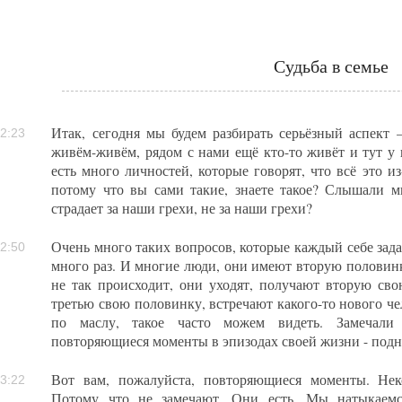
Судьба в семье
Итак, сегодня мы будем разбирать серьёзный аспект –
2:23
живём-живём, рядом с нами ещё кто-то живёт и тут у 
есть много личностей, которые говорят, что всё это из
потому что вы сами такие, знаете такое? Слышали м
страдает за наши грехи, не за наши грехи?
Очень много таких вопросов, которые каждый себе задав
2:50
много раз. И многие люди, они имеют вторую половинку
не так происходит, они уходят, получают вторую св
третью свою половинку, встречают какого-то нового чел
по маслу, такое часто можем видеть. Замечали 
повторяющиеся моменты в эпизодах своей жизни - подн
Вот вам, пожалуйста, повторяющиеся моменты. Нек
3:22
Потому что не замечают. Они есть. Мы натыкаемс