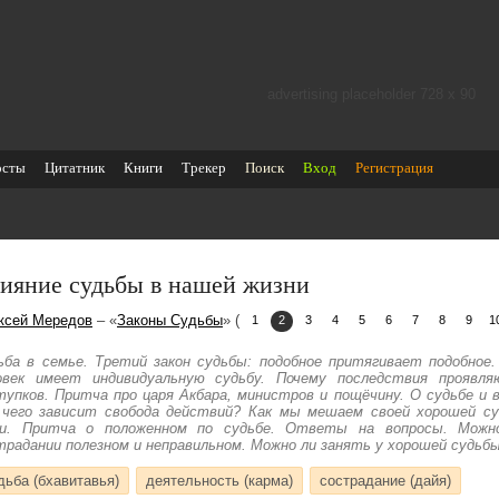
advertising placeholder 728 х 90
осты
Цитатник
Книги
Трекер
Поиск
Вход
Регистрация
ияние судьбы в нашей жизни
ксей Мередов
– «
Законы Судьбы
» (
1
2
3
4
5
6
7
8
9
1
ьба в семье. Третий закон судьбы: подобное притягивает подобное
овек имеет индивидуальную судьбу. Почему последствия проявл
тупков. Притча про царя Акбара, министров и пощёчину. О судьбе и 
чего зависит свобода действий? Как мы мешаем своей хорошей су
и. Притча о положенном по судьбе. Ответы на вопросы. Можн
традании полезном и неправильном. Можно ли занять у хорошей судьбы
дьба (бхавитавья)
деятельность (карма)
сострадание (дайя)