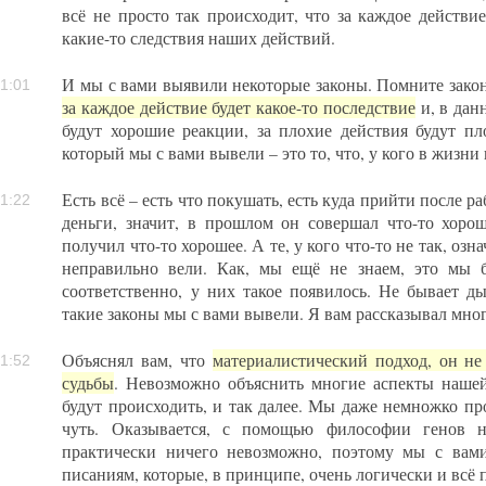
всё не просто так происходит, что за каждое действие
какие-то следствия наших действий.
И мы с вами выявили некоторые законы. Помните закон
1:01
за каждое действие будет какое-то последствие
и, в дан
будут хорошие реакции, за плохие действия будут пл
который мы с вами вывели – это то, что, у кого в жизни 
Есть всё – есть что покушать, есть куда прийти после ра
1:22
деньги, значит, в прошлом он совершал что-то хорош
получил что-то хорошее. А те, у кого что-то не так, озн
неправильно вели. Как, мы ещё не знаем, это мы б
соответственно, у них такое появилось. Не бывает ды
такие законы мы с вами вывели. Я вам рассказывал мно
Объяснял вам, что
материалистический подход, он не
1:52
судьбы
. Невозможно объяснить многие аспекты наше
будут происходить, и так далее. Мы даже немножко пр
чуть. Оказывается, с помощью философии генов н
практически ничего невозможно, поэтому мы с вам
писаниям, которые, в принципе, очень логически и всё 