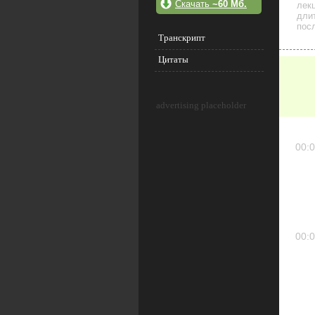
Скачать
~60 Мб.
лек
дли
посл
Транскрипт
Цитаты
advertising placeholder
00:0
00:0