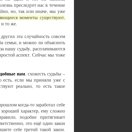
олезнь преследует нас в течение
йно, но, так или иначе, мы уже
ряющиеся моменты существуют,
 и то же.
 других эта случайность совсем
ба семьи, и можно ли объяснить
за нашу судьбу, расплачиваются
простой аспект. Сейчас мы тоже
одобные нам
, схожесть судьбы –
То есть, если мы приняли уже с
твуют реально, то есть такое
прошлом когда-то заработал себе
, хороший характер, ему сложно
правило, подобие притягивает
ветственно, это ещё один закон
шите себе третий такой закон.