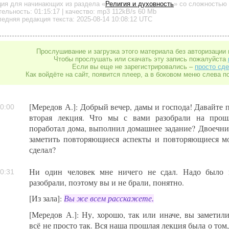
ция для начинающих
из раздела «
Религия и духовность
»
со сложностью 
тельность:
01:15:17
| качество:
mp3
112kB/s
60 Mb
едняя редакция текста: 2025-08-14 10:08:12 UTC
Прослушивание и загрузка этого материала без авторизации 
Чтобы прослушать или скачать эту запись пожалуйста
Если вы еще не зарегистрировались –
просто сде
Как войдёте на сайт, появится плеер, а в боковом меню слева п
[Мередов А.]: Добрый вечер, дамы и господа! Давайте п
0:00
вторая лекция. Что мы с вами разобрали на прош
поработал дома, выполнил домашнее задание? Двоечн
заметить повторяющиеся аспекты и повторяющиеся мо
сделал?
Ни один человек мне ничего не сдал. Надо было 
0:31
разобрали, поэтому вы и не брали, понятно.
[Из зала]:
Вы же всем расскажете.
[Мередов А.]: Ну, хорошо, так или иначе, вы замети
всё не просто так. Вся наша прошлая лекция была о том,