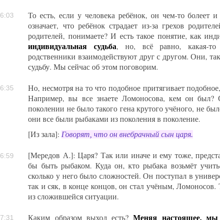
То есть, если у человека ребёнок, он чем-то болеет и 
6:03
означает, что ребёнок страдает из-за грехов родител
родителей, понимаете? И есть такое понятие, как инд
индивидуальная судьба
, но, всё равно, какая-т
родственники взаимодействуют друг с другом. Они, так
судьбу. Мы сейчас об этом поговорим.
Но, несмотря на то что подобное притягивает подобное,
6:35
Например, вы все знаете Ломоносова, кем он был?
поколении не было такого гена крутого учёного, не был
они все были рыбаками из поколения в поколение.
[Из зала]:
Говорят, что он внебрачный сын царя.
[Мередов А.]: Царя? Так или иначе и ему тоже, предста
6:59
бы быть рыбаком. Куда он, кто рыбака возьмёт учитьс
сколько у него было сложностей. Он поступал в универс
так и сяк, в конце концов, он стал учёным, Ломоносов.
из сложившейся ситуации.
Меняя настоящее, мы 
Каким образом выход есть?
7:31