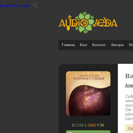
English
Русский
Главная
Блог
Каталог
Авторы
П
Вл
Але
Суд
чел
пос
От 
уйт
сос
D:
2286
L:
3962
F:
56
су