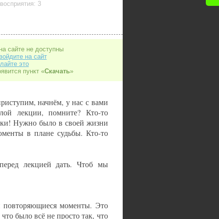
восприятия: 3
на сайте не доступны
войдите на сайт
лайте это
оявится пункт «
Скачать
»
риступим, начнём, у нас с вами
лой лекции, помните? Кто-то
ики! Нужно было в своей жизни
менты в плане судьбы. Кто-то
перед лекцией дать. Чтоб мы
ли повторяющиеся моменты. Это
 что было всё не просто так, что