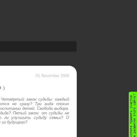
01 November 2006
)
0
. Четвёртый закон судьбы: каждый
яются не сразу? Три вида плохих
воспитании детей. Свобода выбора.
дьбе? Пятый закон: от судьбы не
о ли улучшить судьбу семьи? О
 из будущего?