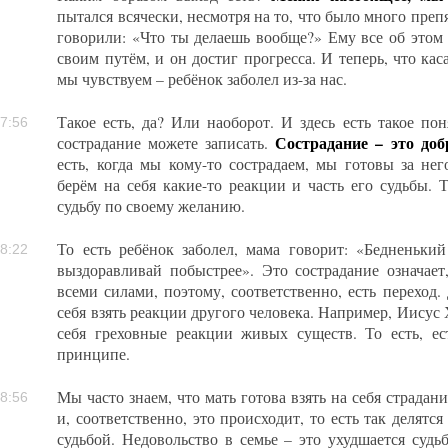
пытался всячески, несмотря на то, что было много преп
говорили: «Что ты делаешь вообще?» Ему все об этом 
своим путём, и он достиг прогресса. И теперь, что каса
мы чувствуем – ребёнок заболел из-за нас.
Такое есть, да? Или наоборот. И здесь есть такое поня
7:56
Сострадание – это доб
сострадание можете записать.
есть, когда мы кому-то сострадаем, мы готовы за нег
берём на себя какие-то реакции и часть его судьбы. Т
судьбу по своему желанию.
То есть ребёнок заболел, мама говорит: «Бедненьки
8:22
выздоравливай побыстрее». Это сострадание означает
всеми силами, поэтому, соответственно, есть переход
себя взять реакции другого человека. Например, Иисус Х
себя греховные реакции живых существ. То есть, ес
принципе.
Мы часто знаем, что мать готова взять на себя страдани
8:56
и, соответственно, это происходит, то есть так делятс
судьбой. Недовольство в семье – это ухудшается судь