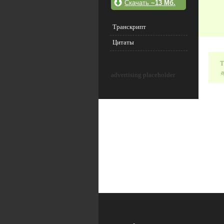
Скачать
~13 Мб.
Транскрипт
Цитаты
Т
а
advertising placeholder