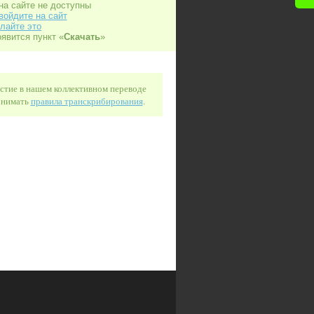
на сайте не доступны
войдите на сайт
лайте это
оявится пункт «
Скачать
»
астие в нашем коллективном переводе
понимать
правила транскрибирования
.