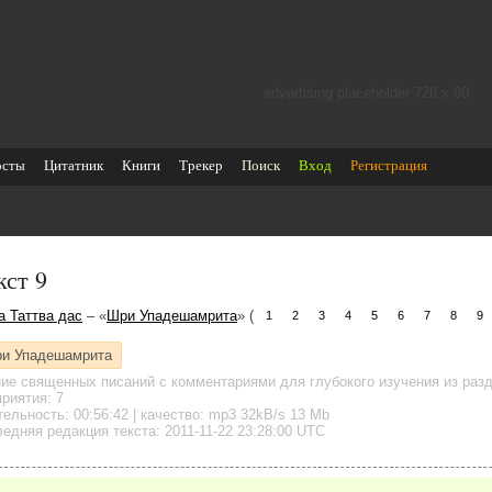
advertising placeholder 728 х 90
осты
Цитатник
Книги
Трекер
Поиск
Вход
Регистрация
кст 9
а Таттва дас
– «
Шри Упадешамрита
» (
1
2
3
4
5
6
7
8
9
и Упадешамрита
ние священных писаний с комментариями для глубокого изучения
из раз
риятия: 7
тельность:
00:56:42
| качество:
mp3
32kB/s
13 Mb
едняя редакция текста: 2011-11-22 23:28:00 UTC