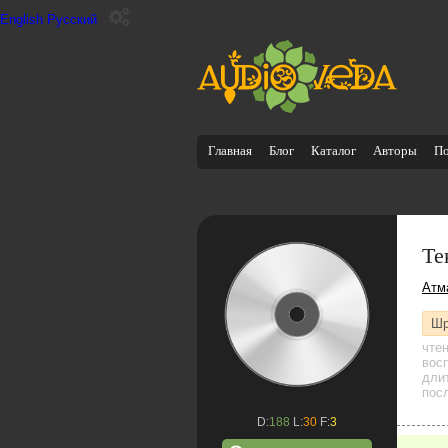
English
Русский
Главная
Блог
Каталог
Авторы
П
Те
Атм
Шр
чте
восп
дли
посл
D:
188
L:
30
F:
3