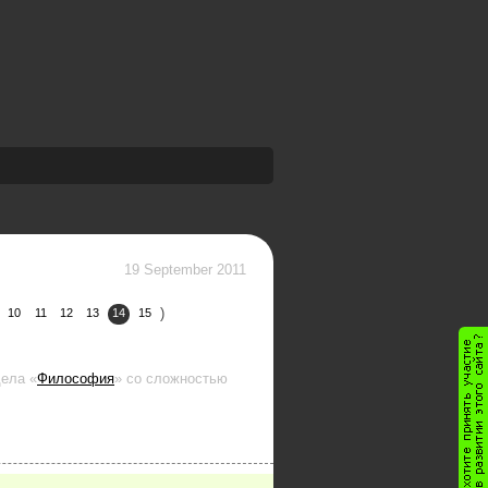
19 September 2011
)
10
11
12
13
14
15
дела «
Философия
»
со сложностью