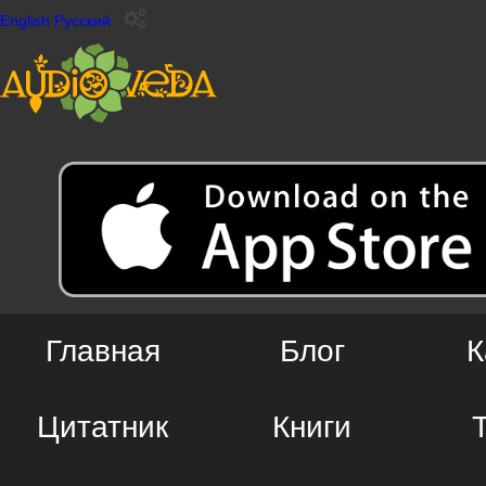
English
Русский
Главная
Блог
К
Цитатник
Книги