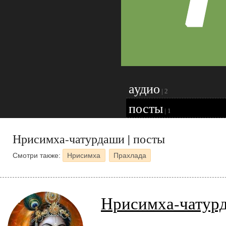
аудио
|
2
посты
|
1
Нрисимха-чатурдаши | посты
Смотри также:
Нрисимха
Прахлада
Нрисимха-чатур