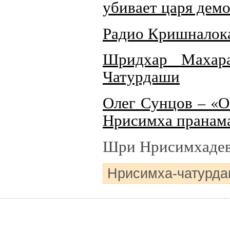
убивает царя дем
Радио Кришналок
Шридхар Махар
Чатурдаши
Олег Сунцов – «О
Нрисимха пранам
Шри Нрисимхадев
Нрисимха-чатурд