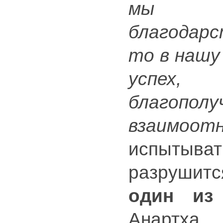
мы бу
благодар
то в нашу
успех,
благопол
взаимоот
испытыват
разрушит
один из
Анартха, 