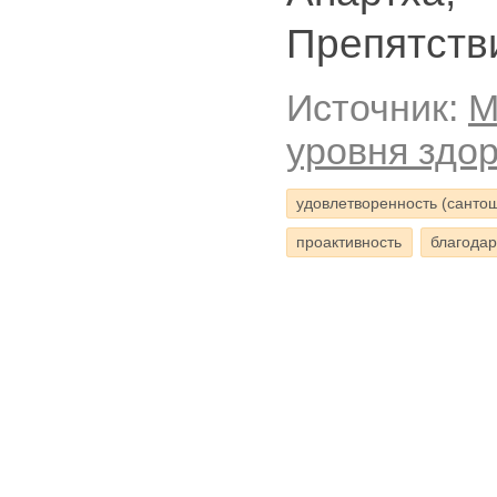
Препятств
Источник:
М
уровня здо
удовлетворенность (санто
проактивность
благодар