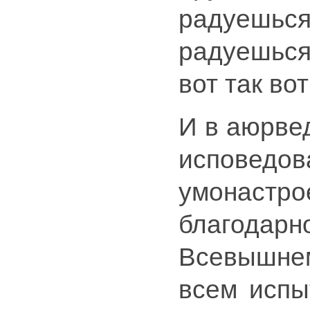
радуешьс
радуешься
вот так во
И в аюрве
исповед
умонастро
благодарн
Всевышнем
всем испы