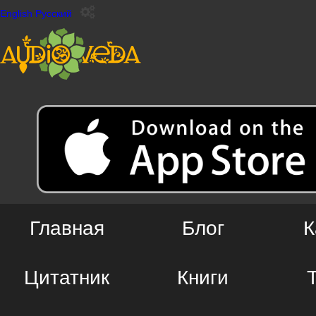
English
Русский
Главная
Блог
К
Цитатник
Книги