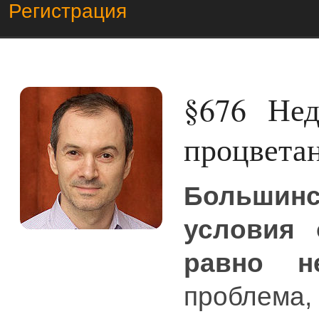
Регистрация
§676
Недо
процвета
Большин
условия 
равно н
проблем