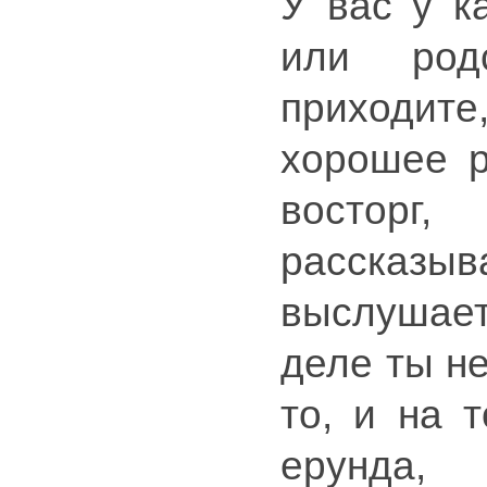
У вас у к
или род
приходите
хорошее р
востор
рассказыва
выслушает
деле ты не
то, и на 
ерунда,