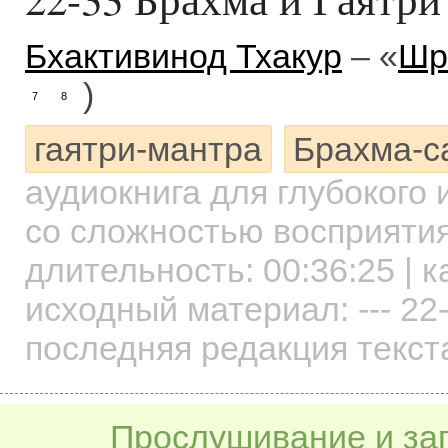
Бхактивинод Тхакур
– «
Шр
)
7
8
гаятри-мантра
Брахма-с
аудиокнига для глубокого
со сложностью восприятия
длительность:
00:36:25
| к
исходный материал: --- 22
последняя редакция текст
Прослушивание и заг