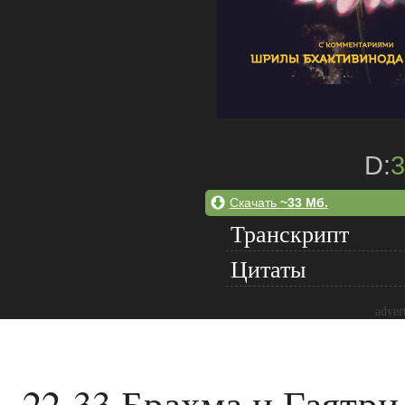
D:
3
Скачать
~33 Мб.
Транскрипт
Цитаты
adver
22-33 Брахма и Гаятри