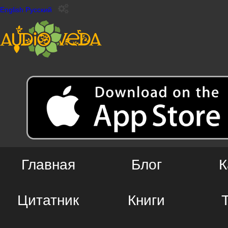
English
Русский
Главная
Блог
К
Цитатник
Книги