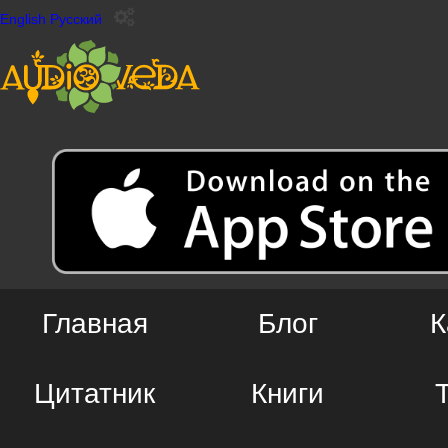
English
Русский
Главная
Блог
К
Цитатник
Книги