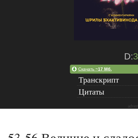
D:
3
Скачать
~17 Мб.
Транскрипт
Цитаты
adver
53-56 Величие и слад