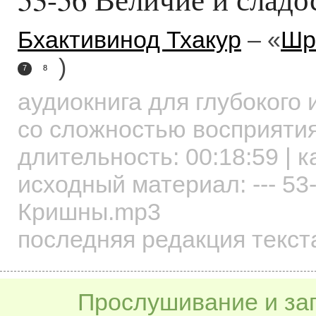
Бхактивинод Тхакур
– «
Шр
)
7
8
аудиокнига для глубокого
со сложностью восприятия
длительность:
00:18:59
| к
исходный материал: --- 53
Кришны.mp3
последняя редакция текст
Прослушивание и заг