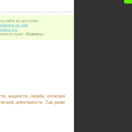
на сайте не доступны
войдите на сайт
лайте это
оявится пункт «
Скачать
»
сти, жадности, скорби, иллюзии
ческой деятельности. Так разве