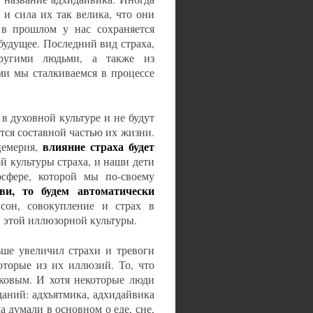
 и сила их так велика, что они
 в прошлом у нас сохраняется
 будущее. Последний вид страха,
другими людьми, а также из
ми мы сталкиваемся в процессе
в духовной культуре и не будут
тся составной частью их жизни.
влияние страха будет
цемерия,
й культуры страха, и наши дети
сфере, которой мы по-своему
и, то будем автоматически
сон, совокупление и страх в
и этой иллюзорной культуры.
ьше увеличил страхи и тревоги
оторые из их иллюзий. То, что
ковым. И хотя некоторые люди
даний: адхъятмика, адхидайвика
 думали в основном о еде, сне,