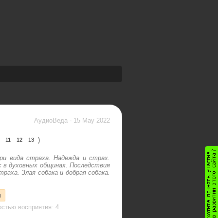
АудиоВеда
-
15 May 2022
)
11
12
13
ри вида страха. Надежда и страх.
 в духовных общинах. Последствия
аха. Злая собака и добрая собака.
м
стью восприятия: 4