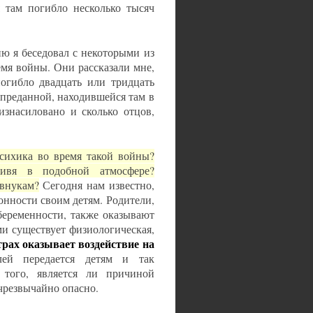
я там погибло несколько тысяч
ю я беседовал с некоторыми из
емя войны. Они рассказали мне,
погибло двадцать или тридцать
 преданной, находившейся там в
изнасиловано и сколько отцов,
психика во время такой войны?
живя в подобной атмосфере?
 внукам?
Сегодня нам известно,
онности своим детям. Родители,
еременности, также оказывают
ми существует физиологическая,
трах оказывает воздействие на
лей передается детям и так
 того, является ли причиной
 чрезвычайно опасно.