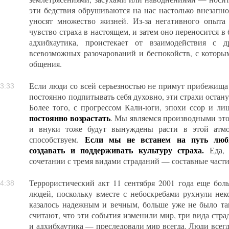
эти бедствия обрушиваются на нас настолько внезапно
уносят множество жизней. Из-за негативного опыта
чувство страха в настоящем, и затем оно переносится в
адхибхаутика, проистекает от взаимодействия с 
всевозможных разочарований и беспокойств, с которы
общения.
Если люди со всей серьезностью не примут прибежища 
3:33
постоянно подпитывать себя духовно, эти страхи остану
Более того, с прогрессом Кали-юги, эпохи ссор и ли
постоянно возрастать
. Мы являемся производными это
и внуки тоже будут вынуждены расти в этой атмо
Если мы не встанем на путь любв
способствуем.
создавать и поддерживать культуру страха.
Еда, 
сочетании с тремя видами страданий — составные част
Террористический акт 11 сентября 2001 года еще бол
4:38
людей, поскольку вместе с небоскребами рухнули нек
казалось надежным и вечным, больше уже не было та
считают, что эти события изменили мир, три вида стра
и адхибхаутика — преследовали мир всегда. Люди всегда