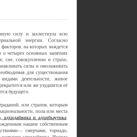
омную силу и захлестнула всю
риальной энергии. Согласно
 факторов, на которых зиждется
 о четырех основных занятиях
, сне, совокуплении и страхе,
танавливать силы и омолаживать
необходимая для существования
видами деятельности, живое
прекратится или же ухудшится её
ится будущего.
раданий, или страхов, которым
национальности, пола или места
а, адхидайвика и адхибхаутика
.
орожденным нашим собственным
ствиями— смерчами, торнадо,
 название адхидайвика. Иногда