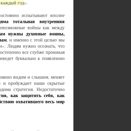
 каждый год
».
постоянно испытывают вполне
дима тотальная внутренняя
севозможные войны как между
ам нужны духовные воины,
лам
, и именно с этой целью мы
». Людям нужно осознать, что
постепенно все глубже проникая
риведет буквально к появлению
тоянно видим и слышим, меняет
ы и пробуждает наши скрытые
дима стратегия. Недостаточно
гия, как защитить себя, как
ействию охватившего весь мир