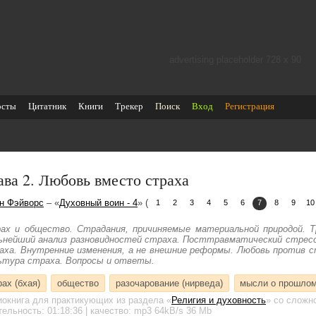
advertising placeholder 728 х 90
осты
Цитатник
Книги
Трекер
Поиск
Вход
Регистрация
ава 2. Любовь вместо страха
н Фэйворс
– «
Духовный воин - 4
» (
1
2
3
4
5
6
7
8
9
10
ах и общество. Страдания, причиняемые материальной природой. Т
ьнейший анализ разновидностей страха. Посттравматический стресс
аха. Внутренние изменения, а не внешние реформы. Любовь против стр
ьтура страха. Вопросы и ответы.
рах (бхая)
общество
разочарование (нирведа)
мысли о прошло
иокнига для практикующих
из раздела «
Религия и духовность
»
со сложно
тельность:
01:18:36
| качество:
mp3
64kB/s
36 Mb