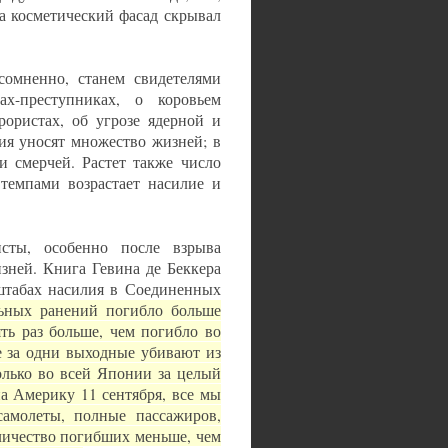
ра косметический фасад скрывал
сомненно, станем свидетелями
х-преступниках, о коровьем
рористах, об угрозе ядерной и
ия уносят множество жизней; в
и смерчей. Растет также число
темпами возрастает насилие и
сты, особенно после взрыва
зней. Книга Гевина де Беккера
сштабах насилия в Соединенных
льных ранений погибло больше
ть раз больше, чем погибло во
е за одни выходные убивают из
олько во всей Японии за целый
на Америку 11 сентября, все мы
самолеты, полные пассажиров,
оличество погибших меньше, чем