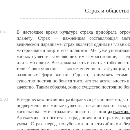
Страх и общество
В настоящее время культура страха приобрела огр
0:41
планету. Страх — важнейшая составляющая мате
ведической парадигме, страх является одним из главных
материальный мир и его иллюзии. Мы уже упоминали
живых существ, заменяющих им самоосознание, — еде
или самозащите. Все должны есть и спать, чтобы восс
тело. Совокупление — также естественная функция, 
различных форм жизни. Однако, занимаясь этими 
существо постоянно боится того, что эта деятельность 
качество. Таким образом, живое существо постоянно бо
В ведических писаниях разбираются различные виды ст
2:03
подвержены все живые существа, независимо от расы, 
жительства. Эти страдания носят названия
адхъятмик
Адхъятмика относится к страданиям или страхам, п
умом. Страх перед полубогами или стихийными бед
землетрясениями, засухами или наводнениями — носит