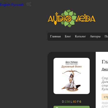
English
Русский
Главная
Блог
Каталог
Авторы
П
Гл
Джо
Стр
Дал
стр
Кул
ст
D:
158
L:
60
F:
6
ауд
дли