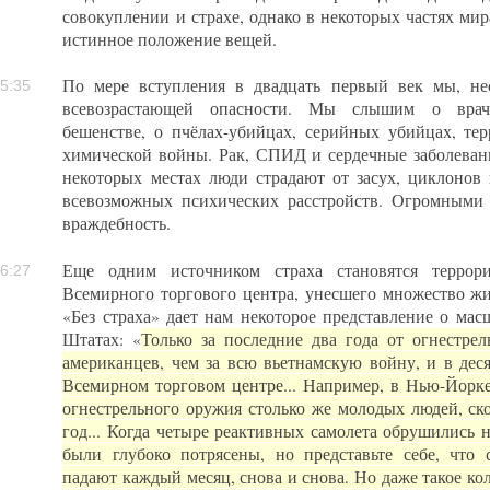
совокуплении и страхе, однако в некоторых частях ми
истинное положение вещей.
По мере вступления в двадцать первый век мы, не
5:35
всевозрастающей опасности. Мы слышим о врача
бешенстве, о пчёлах-убийцах, серийных убийцах, тер
химической войны. Рак, СПИД и сердечные заболеван
некоторых местах люди страдают от засух, циклонов 
всевозможных психических расстройств. Огромными 
враждебность.
Еще одним источником страха становятся террори
6:27
Всемирного торгового центра, унесшего множество жи
«Без страха» дает нам некоторое представление о ма
Штатах: «
Только за последние два года от огнестре
американцев, чем за всю вьетнамскую войну, и в деся
Всемирном торговом центре... Например, в Нью-Йорк
огнестрельного оружия столько же молодых людей, ск
год... Когда четыре реактивных самолета обрушились 
были глубоко потрясены, но представьте себе, что 
падают каждый месяц, снова и снова. Но даже такое к