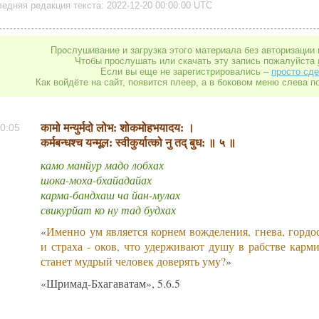
едняя редакция текста: 2022-12-20 00:00:00 UTC
Прослушивание и загрузка этого материала без авторизации 
Чтобы прослушать или скачать эту запись пожалуйста
Если вы еще не зарегистрировались –
просто сде
Как войдёте на сайт, появится плеер, а в боковом меню слева п
कामो मन्युर्मदो लोभ: शोकमोहभयादय: ।
0:05
कर्मबन्धश्च यन्मूल: स्वीकुर्यात्को नु तद् बुध: ॥ ५ ॥
камо манйур мадо лобхах
шока-моха-бхайадайах
карма-бандхаш ча йан-мулах
свикурйат ко ну тад будхах
«
Именно ум является корнем вожделения, гнева, гордо
и страха - оков, что удерживают душу в рабстве карми
станет мудрый человек доверять уму?
»
«Шримад-Бхагаватам», 5.6.5