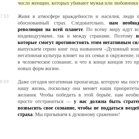
число женщин, которых убивают мужья или любовники
Живя в атмосфере враждебности и насилия, люди 
7:53
нам необхо
обоснованный страх. Следовательно,
революция на всей планете
. По всему миру идут в
н
индивидуумами, так и между странами. Поэтому
которые смогут противостоять этим негативным си
выпускаем серию книг под названием «Духовный воин
негативная культура влияет на их семьи и окружение, 
в человеческое сознание, и что в конце концов это п
новых форм жизни.
Даже сегодня негативная пропаганда, которую мы пос
8:59
нашу жизнь, поскольку она меняет наши приоритет
желания. Чтобы победить в этой борьбе, нам необхо
у нас должна быть страте
просто отстраниться —
возвысить свое сознание, чтобы не поддаться возд
страха
. Мы призываем к духовному сражению!