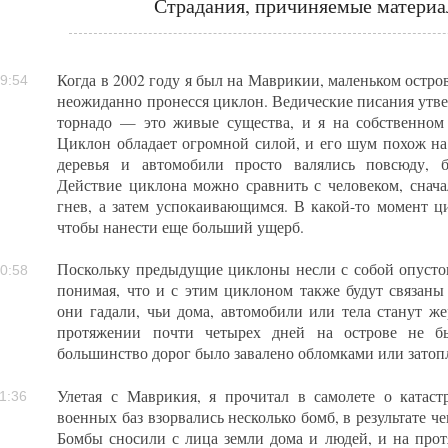
Страдания, причиняемые материа
Когда в 2002 году я был на Маврикии, маленьком остро
9:54
неожиданно пронесся циклон. Ведические писания утве
торнадо — это живые существа, и я на собственном 
Циклон обладает огромной силой, и его шум похож на 
деревья и автомобили просто валялись повсюду, 
Действие циклона можно сравнить с человеком, снач
гнев, а затем успокаивающимся. В какой-то момент ци
чтобы нанести еще больший ущерб.
Поскольку предыдущие циклоны несли с собой опусто
0:58
понимая, что и с этим циклоном также будут связаны
они гадали, чьи дома, автомобили или тела станут же
протяжении почти четырех дней на острове не бы
большинство дорог было завалено обломками или затоп
Улетая с Маврикия, я прочитал в самолете о катас
1:36
военных баз взорвались несколько бомб, в результате 
Бомбы сносили с лица земли дома и людей, и на про