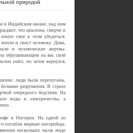
льной природой
ве в Индийском океане, над ним
рждают, что циклоны, смерчи и
опыте смог в этом убедиться.
вопли и свист человека. Дома,
были и человеческие жертвы.
ала обрушивающим на вас свой
клон ушёл, но затем вернулся,
шение, люди были перепуганы,
 большие разрушения. В страхе
ртвой очередного бедствия. На
ло воды и электричества, а
лено.
трофе в Нигерии. На одной из
чего погибли мирные нигерийцы.
тяжении нескольких часов люди