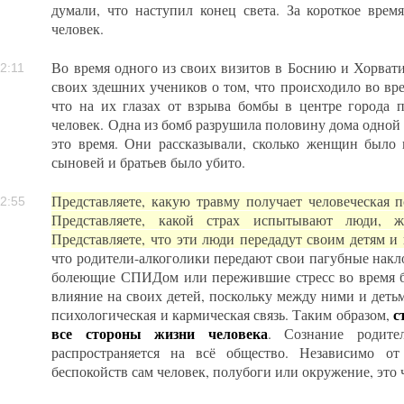
думали, что наступил конец света. За короткое врем
человек.
Во время одного из своих визитов в Боснию и Хорвати
2:11
своих здешних учеников о том, что происходило во вр
что на их глазах от взрыва бомбы в центре города 
человек. Одна из бомб разрушила половину дома одной
это время. Они рассказывали, сколько женщин было 
сыновей и братьев было убито.
Представляете, какую травму получает человеческая 
2:55
Представляете, какой страх испытывают люди, 
Представляете, что эти люди передадут своим детям и
что родители-алкоголики передают свои пагубные накл
болеющие СПИДом или пережившие стресс во время б
влияние на своих детей, поскольку между ними и деть
с
психологическая и кармическая связь. Таким образом,
все стороны жизни человека
. Сознание родите
распространяется на всё общество. Независимо от
беспокойств сам человек, полубоги или окружение, это