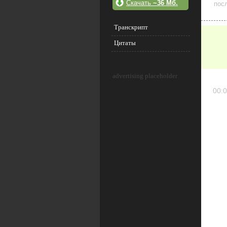
Скачать
~36 Мб.
посл
Транскрипт
Цитаты
advertising placeholder
00:0