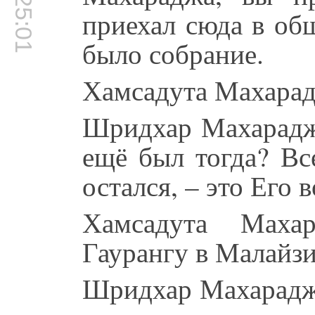
00:25:01
приехал сюда в общ
было собрание.
Хамсадута Махарадж
Шридхар Махарадж:
ещё был тогда? Вс
остался, – это Его в
Хамсадута Мах
Гаурангу в Малайз
Шридхар Махарадж: