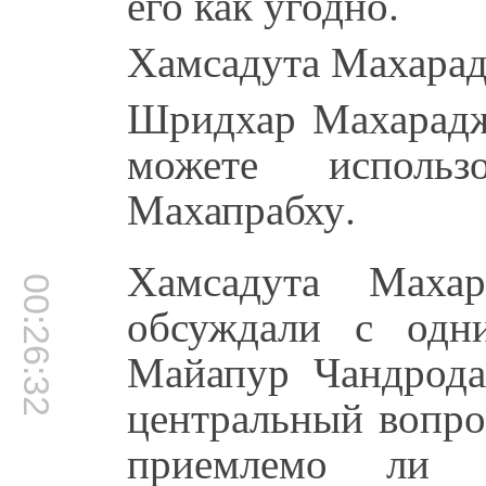
его как угодно.
Хамсадута Махарад
Шридхар Махарадж
можете исполь
Махапрабху.
Хамсадута Маха
00:26:32
обсуждали с одн
Майапур Чандрода
центральный вопро
приемлемо ли 