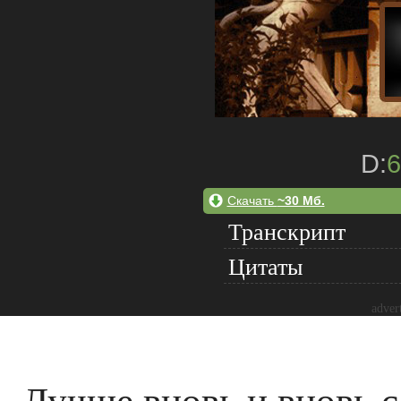
D:
6
Скачать
~30 Мб.
Транскрипт
Цитаты
adver
Лучше вновь и вновь 