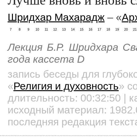
Шридхар Махарадж
– «
Ар
7
8
9
10
11
12
13
14
15
16
17
18
19
20
21
Лекция Б.Р. Шридхара С
года кассета D
запись беседы для глубок
«
Религия и духовность
»
со
длительность:
00:32:50
| к
исходный материал: 1982.
последняя редакция текст