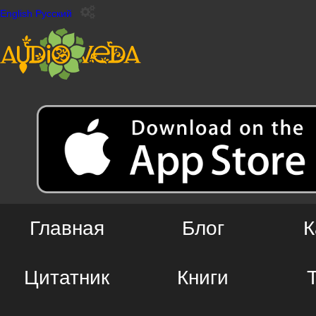
English
Русский
Главная
Блог
К
Цитатник
Книги