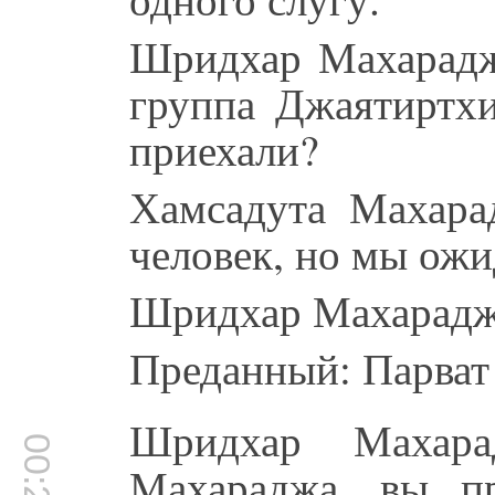
Шридхар Махарадж
группа Джаятиртх
приехали?
Хамсадута Махара
человек, но мы ожи
Шридхар Махарадж:
Преданный: Парват
Шридхар Махар
Махараджа, вы п