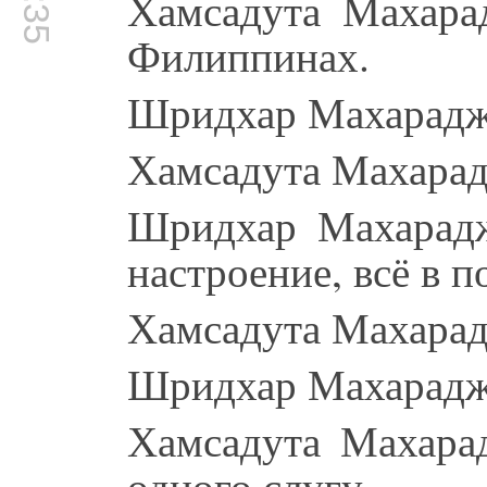
Хамсадута Махара
Филиппинах.
Шридхар Махарадж:
Хамсадута Махарад
Шридхар Махарадж:
настроение, всё в п
Хамсадута Махарад
Шридхар Махарадж:
Хамсадута Махарад
одного слугу.