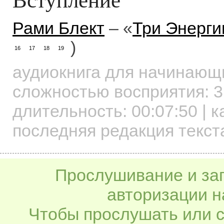
Рами Блект
– «
Три Энерги
)
16
17
18
19
аудиокнига для начинаю
сложностью восприятия: 3
длительность:
00:07:50
| к
последняя редакция текст
Прослушивание и заг
авторизации н
Чтобы прослушать или с