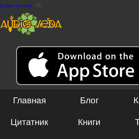
English
Русский
Главная
Блог
К
Цитатник
Книги