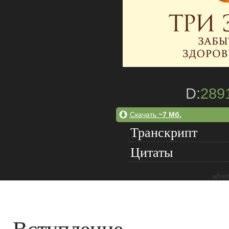
D:
289
Скачать
~7 Мб.
Транскрипт
Цитаты
adver
Вступление