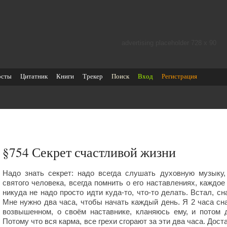
advertising placeholder 728 х 90
осты
Цитатник
Книги
Трекер
Поиск
Вход
Регистрация
§754
Секрет счастливой жизни
Надо знать секрет: надо всегда слушать духовную музыку,
святого человека, всегда помнить о его наставлениях, каждое
никуда не надо просто идти куда-то, что-то делать. Встал, сн
Мне нужно два часа, чтобы начать каждый день. Я 2 часа сн
возвышенном, о своём наставнике, кланяюсь ему, и потом 
Потому что вся карма, все грехи сгорают за эти два часа. Дост