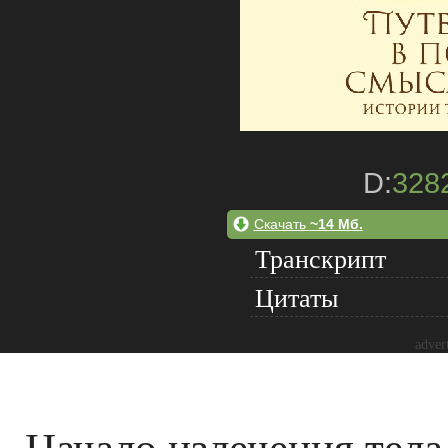
D:
328
Скачать
~14 Мб.
Транскрипт
Цитаты
adver
Начало излечения тела