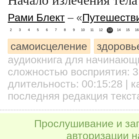
Рами Блект
– «
Путешестви
2
3
4
5
6
7
8
9
10
11
12
13
14
15
16
самоисцеление
здоровье
аудиокнига для начинаю
сложностью восприятия: 3
длительность:
00:15:28
| к
последняя редакция текст
Прослушивание и заг
авторизации н