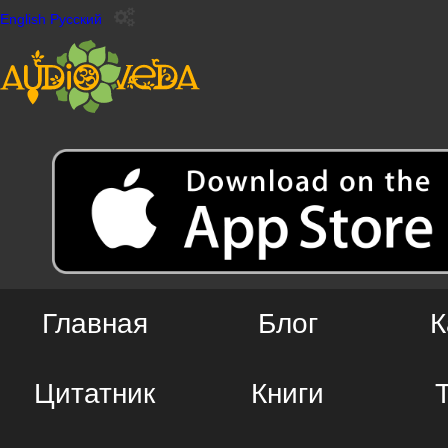
English
Русский
Главная
Блог
К
Цитатник
Книги