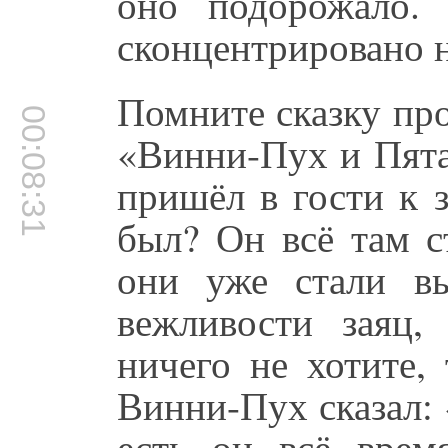
оно подорожало. 
сконцентрировано н
Помните сказку пр
00:08:31
«Винни-Пух и Пят
пришёл в гости к 
был? Он всё там съ
они уже стали вы
вежливости заяц,
ничего не хотите,
Винни-Пух сказал: 
есть он всё врем