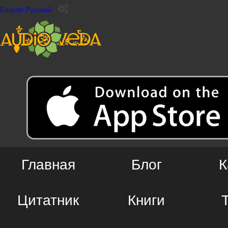
English
Русский
Главная
Блог
К
Цитатник
Книги