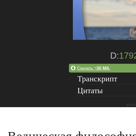
D:
179
Скачать
~30 Мб.
Транскрипт
Цитаты
adver
Ведическая философи