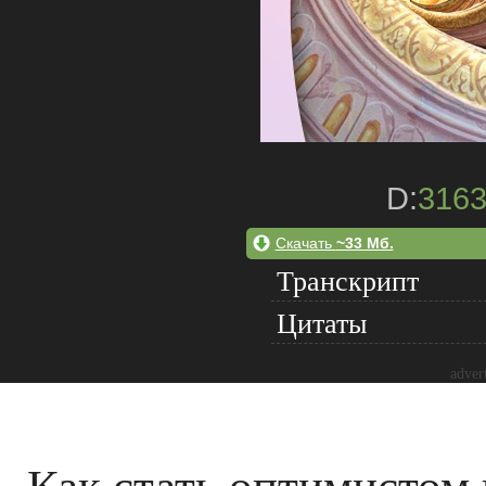
D:
316
Скачать
~33 Мб.
Транскрипт
Цитаты
adver
Как стать оптимистом 