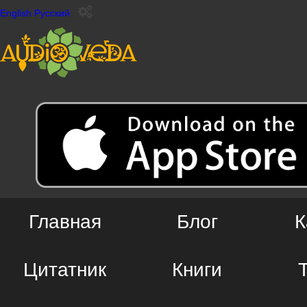
English
Русский
Главная
Блог
К
Цитатник
Книги