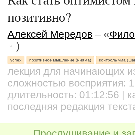
позитивно?
Алексей Мередов
– «
Фило
)
9
успех
позитивное мышление (нияма)
контроль ума (ша
лекция для начинающих
и
сложностью восприятия: 1
длительность:
01:12:56
| к
последняя редакция текст
Прослушивание и заг