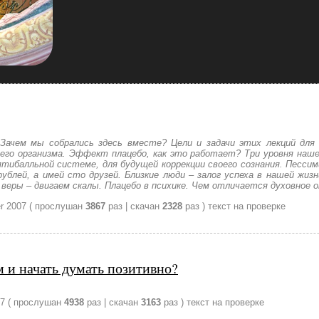
 Зачем мы собрались здесь вместе? Цели и задачи этих лекций для 
го организма. Эффект плацебо, как это работает? Три уровня нашей
ятибалльной системе, для будущей коррекции своего сознания. Песси
ублей, а имей сто друзей. Близкие люди – залог успеха в нашей жиз
веры – двигаем скалы. Плацебо в психике. Чем отличается духовное о
r 2007
( прослушан
3867
раз | скачан
2328
раз )
текст на проверке
 и начать думать позитивно?
07
( прослушан
4938
раз | скачан
3163
раз )
текст на проверке