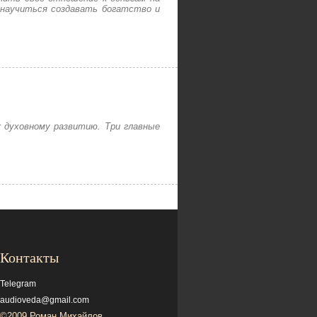
к научиться создавать богатство и
к духовному развитию. Три главные
Контакты
Telegram
audioveda@gmail.com
©2009 Роман Михайлов