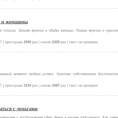
 и женщины
е стихии. Эгоизм мужчин и обиды женщин. Логика мужчин и чувств
07
( прослушан
2949
раз | скачан
2429
раз )
текст на проверке
важный момент любого успеха. Чувство собственного достоинств
07
( прослушан
2154
раз | скачан
2587
раз )
текст на проверке
аться с деньгами
ниманием и воспринимаем идею денег в нашем подсознании. Как изм