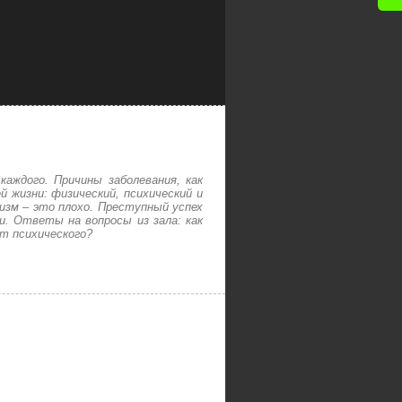
каждого. Причины заболевания, как
 жизни: физический, психический и
мизм – это плохо. Преступный успех
ни. Ответы на вопросы из зала: как
т психического?