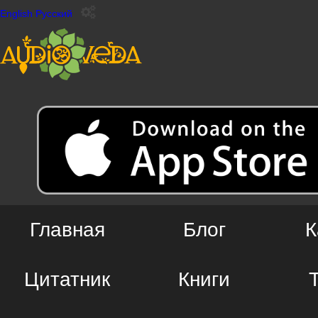
English
Русский
Главная
Блог
К
Цитатник
Книги