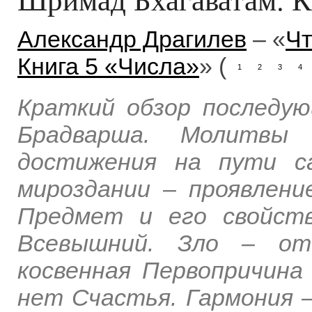
Александр Драгилев
– «
Чт
Книга 5 «Числа»
» (
1
2
3
4
Краткий обзор последую
Брадварша. Молитвы
достижения на пути с
мироздании – проявлени
Предмет и его свойств
Всевышний. Зло – от
косвенная Первопричина 
нет Счастья. Гармония –