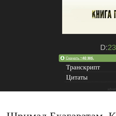
D:
23
Скачать
~40 Мб.
Транскрипт
Цитаты
adver
Шримад Бхагаватам. Кн