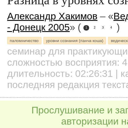
Александр Хакимов
– «
Ве
- Донецк 2005
» (
)
1
2
3
4
паломничество
уровни сознания (панча коша)
ведическ
семинар для практикующ
сложностью восприятия: 4
длительность:
02:26:31
| к
последняя редакция текст
Прослушивание и заг
авторизации н