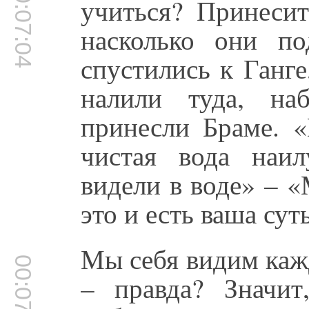
00:07:04
учиться? Принесит
насколько они п
спустились к Ганг
налили туда, на
принесли Браме. «
чистая вода наи
видели в воде» – 
это и есть ваша суть
Мы себя видим кажд
00:07:37
– правда? Значит