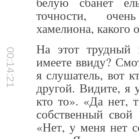
белую сбанет е
точности, очен
хамелиона, какого о
На этот трудный 
00:14:21
имеете ввиду? Смот
я слушатель, вот к
другой. Видите, я
кто то». «Да нет, 
собственный свой 
«Нет, у меня нет с