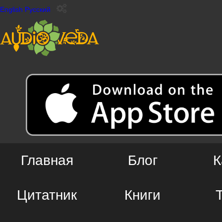
English
Русский
Главная
Блог
К
Цитатник
Книги