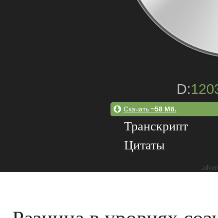
D:
120
Скачать
~58 Мб.
Транскрипт
Цитаты
adver
Разница в уровнях соз