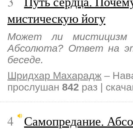
3
Путь сердца. Почем
мистическую йогу
Может ли мистицизм 
Абсолюта? Ответ на эт
беседе.
Шридхар Махарадж
–
Нав
прослушан
842
раз | скач
4
Самопредание. Абсо