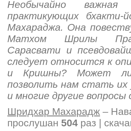
Необычайно важная 
практикующих бхакти-
Махараджа. Она повеств
Матхом Шрилы Праб
Сарасвати и псевдовайш
следует относится к опи
и Кришны? Может ли 
позволить нам стать их
и многие другие вопросы
Шридхар Махарадж
–
Нав
прослушан
504
раз | скач