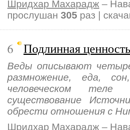
Шридхар Махарадж
–
Нав
прослушан
305
раз | скач
6
Подлинная ценность
Веды описывают четыре
размножение, еда, со
человеческом теле 
существование Источн
обрести отношения с Ни
Шридхар Махарадж
–
Нав