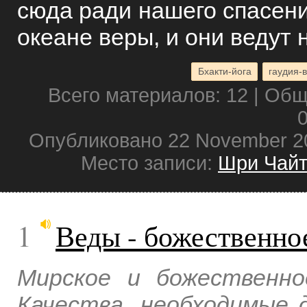
сюда ради нашего спасени
океане веры, и они ведут 
Бхакти-йога
гаудия-
Всего материалов: 12 | Об
0
Опубликовано 22 November 2
Место записи:
Шри Чайт
1
Веды - божественно
Мирское и божественн
Качества, необходимые 