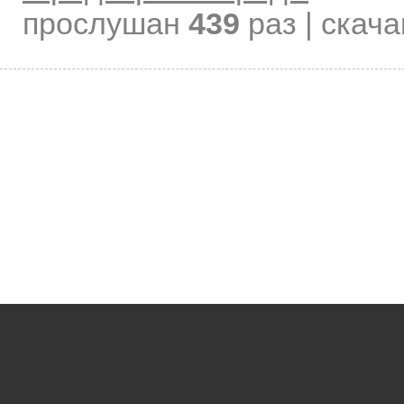
прослушан
439
раз | скач