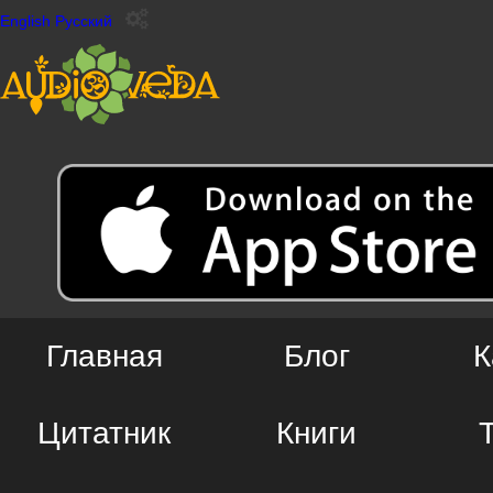
English
Русский
Главная
Блог
К
Цитатник
Книги