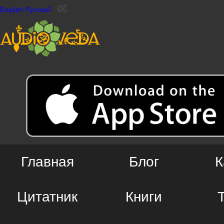
English
Русский
Главная
Блог
К
Цитатник
Книги