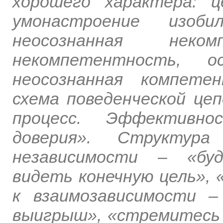
хорошего характера: ц
умонастроение изоби
неосознанная неком
некомпетентность, ос
неосознанная компете
схема поведенческой цеп
процесс. Эффективно
доверия». Структур
независимости – «буд
видеть конечную цель»,
к взаимозависимости 
выигрыш», «стремитесь 