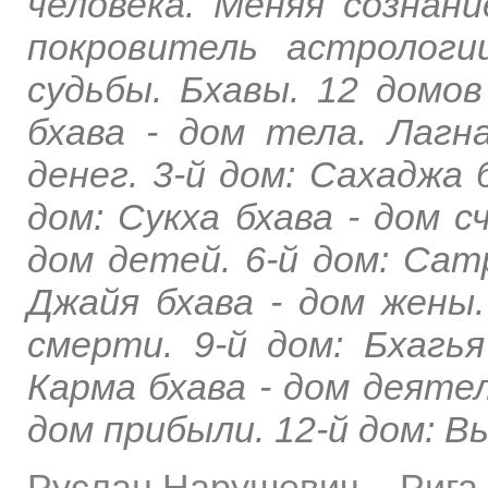
человека. Меняя сознани
покровитель астрологи
судьбы. Бхавы. 12 домов
бхава - дом тела. Лагна
денег. 3-й дом: Сахаджа 
дом: Сукха бхава - дом с
дом детей. 6-й дом: Сатр
Джайя бхава - дом жены.
смерти. 9-й дом: Бхагья
Карма бхава - дом деятел
дом прибыли. 12-й дом: Вь
Руслан Нарушевич
–
Рига