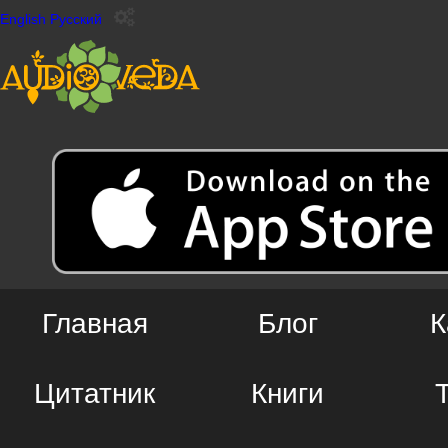
English
Русский
Главная
Блог
К
Цитатник
Книги