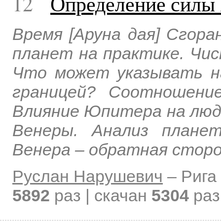
12
Определение силы
Время [Аруна дая] Сгор
планет на практике. Чи
Что может указывать на
границей? Соотношени
Влияние Юпитера на люд
Венеры. Анализ плане
Венера – обратная стор
Руслан Нарушевич
–
Рига
5892
раз | скачан
5304
раз