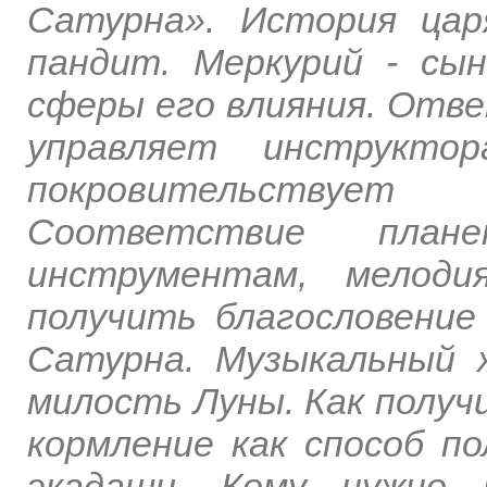
Сатурна». История ца
пандит. Меркурий - сы
сферы его влияния. Отве
управляет инструкто
покровительствуе
Соответствие план
инструментам, мелод
получить благословени
Сатурна. Музыкальный 
милость Луны. Как получ
кормление как способ п
экадаши. Кому нужно 