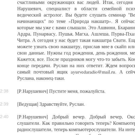
счастливыми окружающих вас людей. Итак, сегодня
Нарушевич, специалист в области семейной пси
ведический астролог. Вы будете слушать семинар "Ве
начинающих" по теме «Природа накшатр». Я сейча
которые мы уже с вами слышали. Это Ашвини, Бхарани
Ардра, Пунарвасу, Пушья, Магха, Ашлеша, Пурва-Пхал
Читра. А сегодня у нас будет такая накшатра Свати. Ещ
можете узнать свою накшатру, прислав мне в скайп или 
свои данные. Нужны год рождения, день рождения, ме
Кажется, все. После праздников могу что-то забыть. К
конце передачи. Руслан на них ответит. Ждем вопрос
самый почтовый ящик ayurvedaradio@mail.ru. А сей
Руслана, наконец-таки.
[Р.Нарушевич] Пустите меня, пожалуйста.
2:38
[Ведущая] Здравствуйте, Руслан.
2:39
[Р.Нарушевич] Добрый вечер. Добрый вечер, Окс
2:40
слушатели. Как правильно говорить теперь? Компьют
радиослушатели, теперь компьютерослушатели. На инт