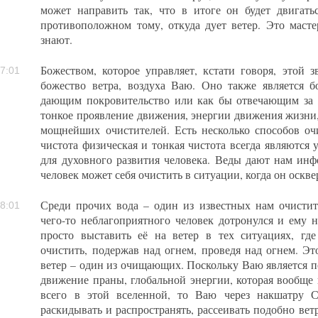
может направить так, что в итоге он будет двигать
противоположном тому, откуда дует ветер. Это масте
знают.
Божеством, которое управляет, кстати говоря, этой з
7:01
божество ветра, воздуха Ваю. Оно также является б
дающим покровительство или как бы отвечающим за 
тонкое проявление движения, энергии движения жизни,
мощнейших очистителей. Есть несколько способов оч
чистота физическая и тонкая чистота всегда являются 
для духовного развития человека. Веды дают нам ин
человек может себя очистить в ситуации, когда он оскв
Среди прочих вода – один из известных нам очистите
8:01
чего-то неблагоприятного человек дотронулся и ему 
просто выставить её на ветер в тех ситуациях, гд
очистить, подержав над огнем, проведя над огнем. Э
ветер – один из очищающих. Поскольку Ваю является п
движение праны, глобальной энергии, которая вообще
всего в этой вселенной, то Ваю через накшатру С
раскидывать и распространять, рассеивать подобно ветру