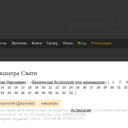
advertising placeholder 728 х 90
осты
Цитатник
Книги
Трекер
Поиск
Вход
Регистрация
кшатра Свати
лан Нарушевич
– «
Ведическая Астрология для начинающих
» (
1
2
3
14
15
16
17
18
19
20
21
22
23
24
25
26
27
28
29
30
31
32
)
43
44
45
46
47
48
49
50
51
52
53
трология (Джьотиш)
накшатры
ись эфира для начинающих
из раздела «
Астрология
»
со сложностью вос
тельность:
01:02:50
| качество:
mp3
24kB/s
10 Mb
едняя редакция текста: 2015-04-06 13:03:56 UTC