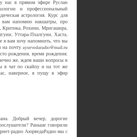
 у нас в прямом эфире Руслан
хологии и профессиональный
дическая астрология. Курс для
с вам напомню накшатры, про
, Критика, Рохини, Мригашира,
гуни, Уттара-Пхалгуни, Хаста,
е я вам хочу напомнить, что вы
на почту ayurvedaradio@mail.ru
сто рождения, время рождения.
онечно же, ждем ваши вопросы в
ы в чат по скайпу и на тот же
час, наверное, я пущу в эфир
ана. Добрый вечер, дорогие
ерослушатели? Раньше говорили
ернет-радио АюрведаРадио мы с