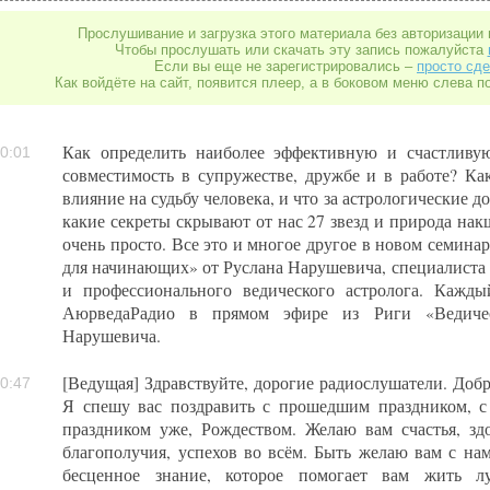
Прослушивание и загрузка этого материала без авторизации 
Чтобы прослушать или скачать эту запись пожалуйста
Если вы еще не зарегистрировались –
просто сде
Как войдёте на сайт, появится плеер, а в боковом меню слева п
Как определить наиболее эффективную и счастливую
0:01
совместимость в супружестве, дружбе и в работе? Ка
влияние на судьбу человека, и что за астрологические 
какие секреты скрывают от нас 27 звезд и природа накш
очень просто. Все это и многое другое в новом семинар
для начинающих» от Руслана Нарушевича, специалиста 
и профессионального ведического астролога. Кажд
АюрведаРадио в прямом эфире из Риги «Ведичес
Нарушевича.
[Ведущая] Здравствуйте, дорогие радиослушатели. Добр
0:47
Я спешу вас поздравить с прошедшим праздником, 
праздником уже, Рождеством. Желаю вам счастья, здо
благополучия, успехов во всём. Быть желаю вам с на
бесценное знание, которое помогает вам жить л