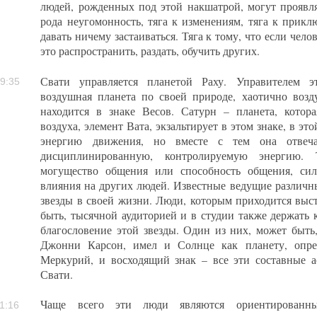
людей, рожденных под этой накшатрой, могут проявлят
рода неугомонность, тяга к изменениям, тяга к прикл
давать ничему застаиваться. Тяга к тому, что если чело
это распространить, раздать, обучить других.
Свати управляется планетой Раху. Управителем э
9:35
воздушная планета по своей природе, хаотично возд
находится в знаке Весов. Сатурн – планета, котора
воздуха, элемент Вата, экзальтирует в этом знаке, в эт
энергию движения, но вместе с тем она отвеча
дисциплинированную, контролируемую энергию. 
могущество общения или способность общения, сил
влияния на других людей. Известные ведущие различн
звезды в своей жизни. Люди, которым приходится выст
быть, тысячной аудиторией и в студии также держать 
благословение этой звезды. Один из них, может быть,
Джонни Карсон, имел и Солнце как планету, опре
Меркурий, и восходящий знак – все эти составные а
Свати.
Чаще всего эти люди являются ориентированн
1:16