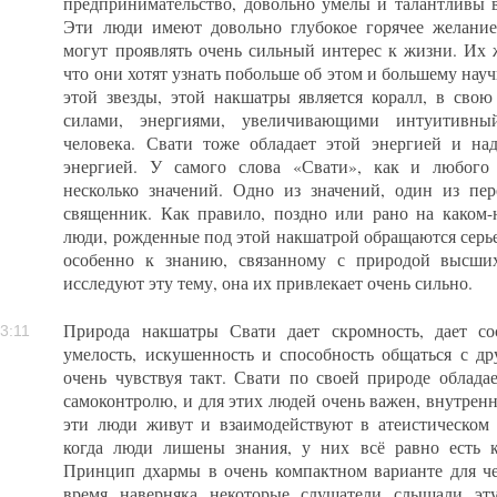
предпринимательство, довольно умелы и талантливы 
Эти люди имеют довольно глубокое горячее желание 
могут проявлять очень сильный интерес к жизни. Их 
что они хотят узнать побольше об этом и большему науч
этой звезды, этой накшатры является коралл, в свою 
силами, энергиями, увеличивающими интуитивны
человека. Свати тоже обладает этой энергией и на
энергией. У самого слова «Свати», как и любого 
несколько значений. Одно из значений, один из пе
священник. Как правило, поздно или рано на каком-
люди, рожденные под этой накшатрой обращаются серье
особенно к знанию, связанному с природой высши
исследуют эту тему, она их привлекает очень сильно.
Природа накшатры Свати дает скромность, дает со
3:11
умелость, искушенность и способность общаться с д
очень чувствуя такт. Свати по своей природе облада
самоконтролю, и для этих людей очень важен, внутрен
эти люди живут и взаимодействуют в атеистическом 
когда люди лишены знания, у них всё равно есть 
Принцип дхармы в очень компактном варианте для чел
время наверняка некоторые слушатели слышали эту