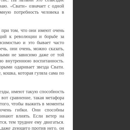
наю. «Свати» означает с одной
омную потребность человека в
при том, что они имеют очень
нций к революции и борьбе за
исимостью и это бывает часто
ечь, они очень, можно сказать,
ными не зависимо даже от той
ую внутреннюю воспитанность.
орыми одаривает звезда Свати.
 кошка, которая гуляла сама по
езды, имеют такую способность
 вот сравнение, такая метафора
 того, чтобы выжить в моменты
 очень гибки. Они способны
чинают влиять. Если ветер на
ся, тем труднее ему двигаться.
а,даже дующего против него, он