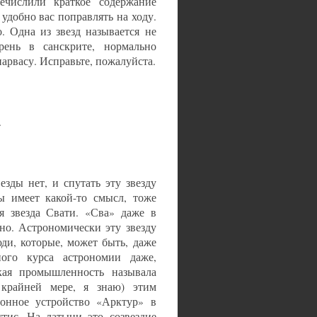
речислили краткое содержание
добно вас поправлять на ходу.
. Одна из звезд называется не
орень в санскрите, нормально
арвасу. Исправьте, пожалуйста.
.
зды нет, и спутать эту звезду
ы имеет какой-то смысл, тоже
я звезда Свати. «Сва» даже в
ано. Астрономически эту звезду
ди, которые, может быть, даже
ного курса астрономии даже,
кая промышленность называла
 крайней мере, я знаю) этим
ронное устройство «Арктур» в
утис. На латыни это созвездие