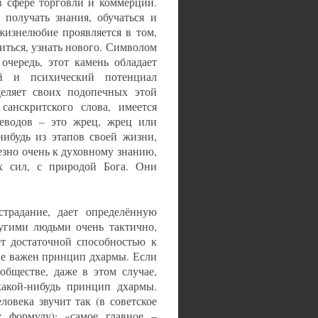
в сфере торговли и коммерции.
получать знания, обучаться и
жизнелюбие проявляется в том,
иться, узнать нового. Символом
очередь, этот камень обладает
й и психический потенциал
деляет своих подопечных этой
санскритского слова, имеется
реводов – это жрец, жрец или
нибудь из этапов своей жизни,
зно очень к духовному знанию,
х сил, с природой Бога. Они
страдание, дает определённую
ругими людьми очень тактично,
ет достаточной способностью к
не важен принцип дхармы. Если
обществе, даже в этом случае,
какой-нибудь принцип дхармы.
овека звучит так (в советское
 формулу): «самое главное –