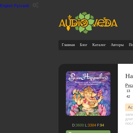
English
Русский
Главная
Блог
Каталог
Авторы
П
На
Рус
13
42
Ас
зап
дли
посл
D:
3600
L:
3304
F:
94