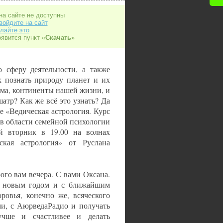
на сайте не доступны
войдите на сайт
лайте это
оявится пункт «
Скачать
»
 сферу деятельности, а также
к познать природу планет и их
дома, континенты нашей жизни, и
атр? Как же всё это узнать? Да
е «Ведическая астрология. Курс
в области семейной психологии
ый вторник в 19.00 на волнах
кая астрология» от Руслана
ого вам вечера. С вами Оксана.
с новым годом и с ближайшим
ровья, конечно же, всяческого
ми, с АюрведаРадио и получать
учше и счастливее и делать