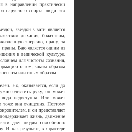
ся в направлении практически
ра парусного спорта, люди это
вездой, звездой Свати является
ожеством дыхания, божеством,
жизненную энергию, прану, за
 праны. Ваю является одним из
ищения в ведической культуре:
условием для чистоты сознания,
формацию о том, каким образом
ернен тем или иным образом.
лей. Но, оказывается, если до
нужно очистить руку, он может
е вода недоступна. Или может
то тоже вид очищения. Поэтому
окровителем, и он представляет
 поддерживает жизнь, движение
вати дает людям способность
. И, как результат, в характере