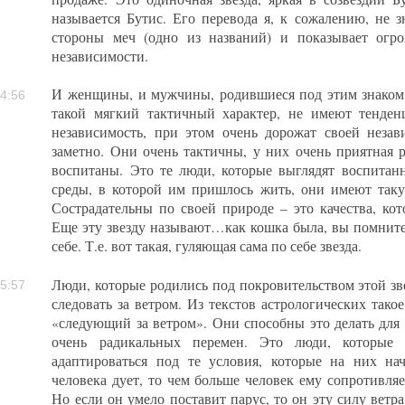
называется Бутис. Его перевода я, к сожалению, не з
стороны меч (одно из названий) и показывает огр
независимости.
И женщины, и мужчины, родившиеся под этим знаком 
4:56
такой мягкий тактичный характер, не имеют тенде
независимость, при этом очень дорожат своей незав
заметно. Они очень тактичны, у них очень приятная р
воспитаны. Это те люди, которые выглядят воспитан
среды, в которой им пришлось жить, они имеют так
Сострадательны по своей природе – это качества, кот
Еще эту звезду называют…как кошка была, вы помните,
себе. Т.е. вот такая, гуляющая сама по себе звезда.
Люди, которые родились под покровительством этой зв
5:57
следовать за ветром. Из текстов астрологических такое
«следующий за ветром». Они способны это делать для
очень радикальных перемен. Это люди, которые
адаптироваться под те условия, которые на них на
человека дует, то чем больше человек ему сопротивляет
Но если он умело поставит парус, то он эту силу ветр