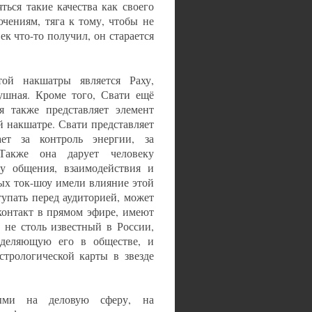
ься такие качества как своего
ючениям, тяга к тому, чтобы не
век что-то получил, он старается
той накшатры является Раху,
ушная. Кроме того, Свати ещё
я также представляет элемент
ой накшатре. Свати представляет
ет за контроль энергии, за
Также она дарует человеку
у общения, взаимодействия и
ых ток-шоу имели влияние этой
упать перед аудиторией, может
контакт в прямом эфире, имеют
 не столь известный в России,
деляющую его в обществе, и
стрологической карты в звезде
ыми на деловую сферу, на