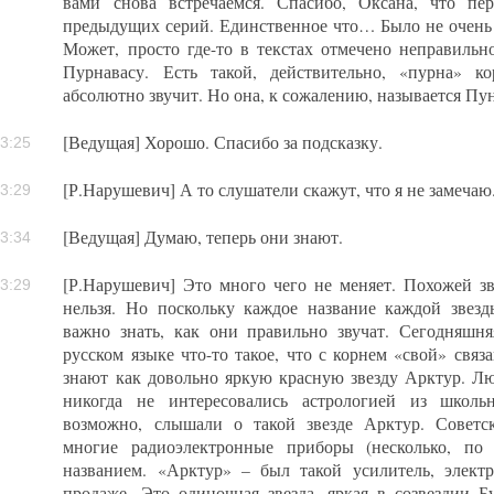
вами снова встречаемся. Спасибо, Оксана, что пе
предыдущих серий. Единственное что… Было не очень у
Может, просто где-то в текстах отмечено неправильно
Пурнавасу. Есть такой, действительно, «пурна» к
абсолютно звучит. Но она, к сожалению, называется Пун
[Ведущая] Хорошо. Спасибо за подсказку.
3:25
[Р.Нарушевич] А то слушатели скажут, что я не замечаю
3:29
[Ведущая] Думаю, теперь они знают.
3:34
[Р.Нарушевич] Это много чего не меняет. Похожей зве
3:29
нельзя. Но поскольку каждое название каждой звезд
важно знать, как они правильно звучат. Сегодняшня
русском языке что-то такое, что с корнем «свой» связ
знают как довольно яркую красную звезду Арктур. Лю
никогда не интересовались астрологией из школь
возможно, слышали о такой звезде Арктур. Советс
многие радиоэлектронные приборы (несколько, по
названием. «Арктур» – был такой усилитель, элект
продаже. Это одиночная звезда, яркая в созвездии Б