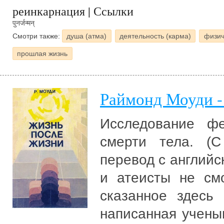
реинкарнация | Ссылки
पुनर्जन्मन्
Смотри также:
душа (атма)
деятельность (карма)
физич
прошлая жизнь
Раймонд Моуди -
Исследование ф
смерти тела. (С
перевод с английс
и атеисты не смо
сказанное здесь
написанная учены