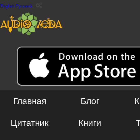
English
Русский
Главная
Блог
К
Цитатник
Книги