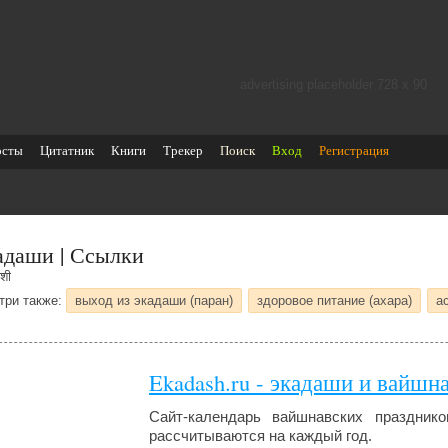
advertising placeholder 728 х 90
осты
Цитатник
Книги
Трекер
Поиск
Вход
Регистрация
адаши | Ссылки
शी
три также:
выход из экадаши (паран)
здоровое питание (ахара)
а
Ekadash.ru - экадаши и вайшн
Сайт-календарь вайшнавских праздник
рассчитываются на каждый год.