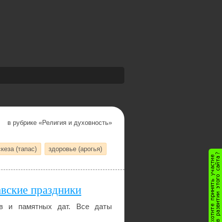
в рубрике «
Религия и духовность
»
скеза (тапас)
здоровье (арогья)
авские праздники
ов и памятных дат. Все даты