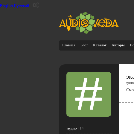
English
Русский
Главная
Блог
Каталог
Авторы
П
эк
एकाद
Смо
аудио
|
14