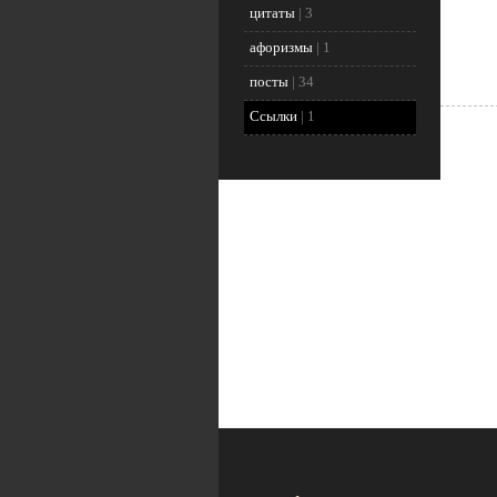
цитаты
|
3
афоризмы
|
1
посты
|
34
Ссылки
|
1