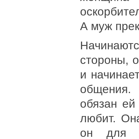
оскорбите
А муж прек
Начинают
стороны, 
и начинает
общения.
обязан ей 
любит. Он
он для 