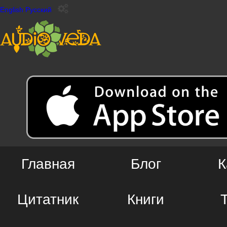
English
Русский
Главная
Блог
К
Цитатник
Книги