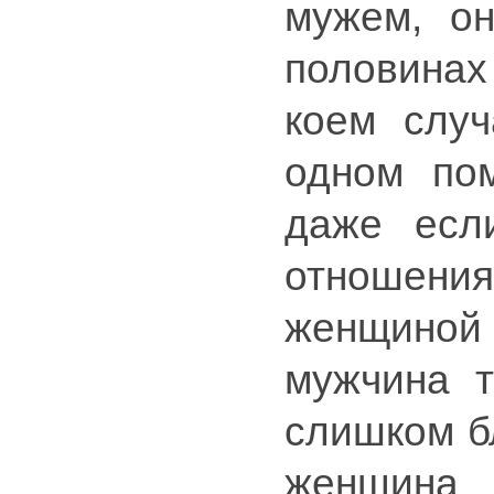
мужем, о
половина
коем слу
одном пом
даже есл
отношения
женщино
мужчина т
слишком б
женщина 