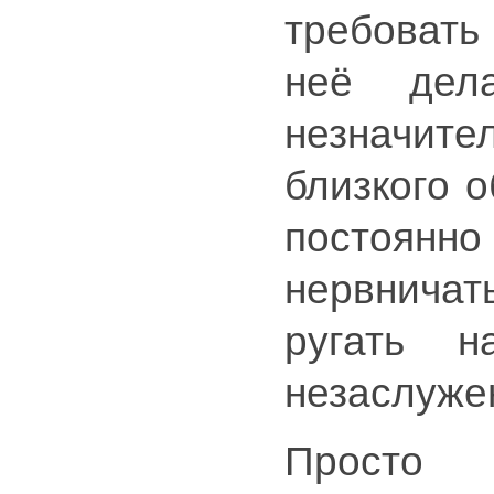
требовать
неё дел
незначит
близкого 
постоянно
нервничат
ругать н
незаслуже
Просто 