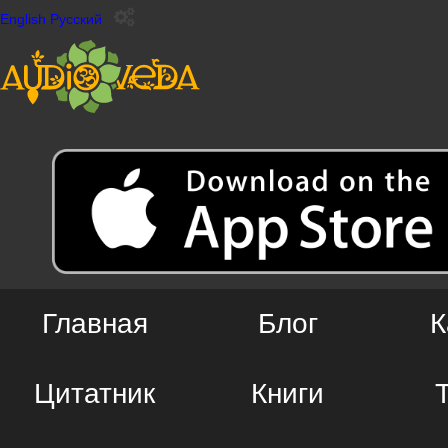
English
Русский
Главная
Блог
К
Цитатник
Книги