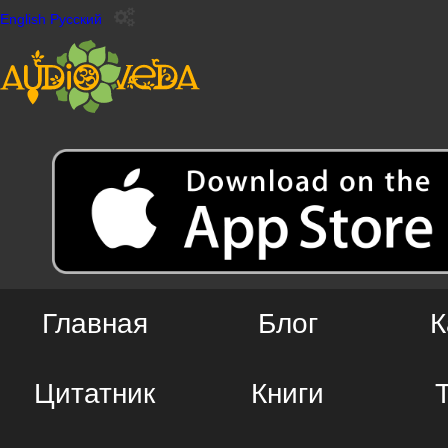
English
Русский
Главная
Блог
К
Цитатник
Книги