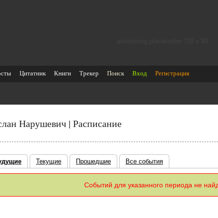
advertising placeholder 728 х 90
осты
Цитатник
Книги
Трекер
Поиск
Вход
Регистрация
слан Нарушевич | Расписание
удущие
Текущие
Прошедшие
Все события
Событий для указанного периода не най