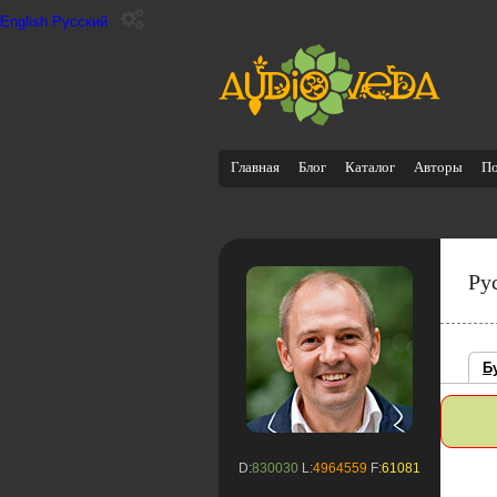
English
Русский
Главная
Блог
Каталог
Авторы
П
Ру
Б
D:
830030
L:
4964559
F:
61081