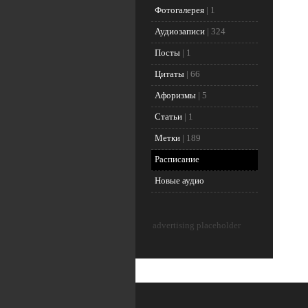
Фотогалерея
|
1
Аудиозаписи
|
324
Посты
|
1
Цитаты
|
66
Афоризмы
|
5
Статьи
|
1
Метки
|
189
Расписание
Новые аудио
advertising placeholder