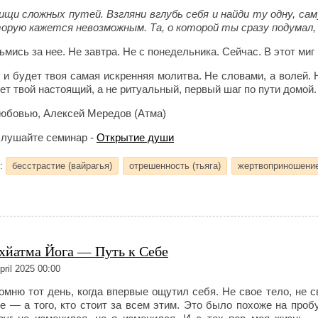
ищи сложных путей. Взгляни вглубь себя и найди ту одну, сам
орую кажется невозможным. Та, о которой ты сразу подумал,
ьмись за нее. Не завтра. Не с понедельника. Сейчас. В этот миг
 и будет твоя самая искренняя молитва. Не словами, а волей. 
ет твой настоящий, а не ритуальный, первый шаг по пути домой.
юбовью, Алексей Мередов (Атма)
лушайте семинар -
Открытие души
и:
бесстрастие (вайрагья)
отрешенность (тьяга)
жертвоприношение
хйатма Йога — Путь к Себе
pril 2025 00:00
омню тот день, когда впервые ощутил себя. Не свое тело, не 
е — а того, кто стоит за всем этим. Это было похоже на проб