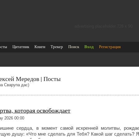
advertising placeholder 728 х 90
осты
Цитатник
Книги
Трекер
Поиск
Вход
Регистрация
ексей Мередов | Посты
ма Сварупа дас)
ртва, которая освобождает
y 2026 00:00
ишине сердца, в момент самой искренней молитвы, рождае
щую душу: «Что мне сделать для Тебя? Какой шаг сделать? Я