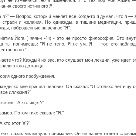
руг не изменился, но я изменился. И с тех пор моя жизнь —
нания своего истинного Я.
о я?" — Вопрос, который меняет все Когда-то я думал, что я — 
 страхи и желания. Но однажды, в тишине медитации, приш
жды, наброшенные на вечное "Я".
йатма Йога ( अध्यात्म योग) - это не просто философия. Это вн
да ты понимаешь: "Я не тело. Я не ум. Я — тот, кто наблю
ественного."
наете что? Каждый из вас, кто слушает мои лекции, уже идет 
знали этого до конца.
ория одного пробуждения.
ажды ко мне пришел человек. Он сказал: "Я столько лет ищу се
 всё иллюзия?"
тветил: "А кто ищет?"
замер. Потом тихо сказал: "Я."
А кто этот 'я'?"
 его глазах мелькнуло понимание. Он не нашел ответа словами