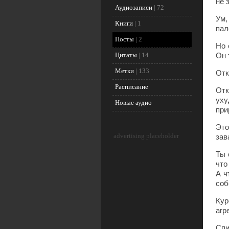
не 
Аудиозаписи
|
72
Ум,
Книги
|
1
пал
Посты
|
2
Но 
Цитаты
|
14
Он 
Метки
|
133
Отк
Расписание
Отк
уху
Новые аудио
при
Это
advertising placeholder
зав
Ты 
что
А ч
соб
Кур
агр
Спи