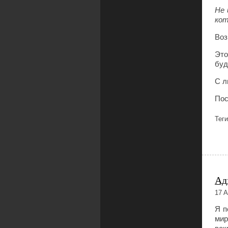
Не 
кот
Воз
Это
буд
С л
Пос
Тег
Ад
17 A
Я п
мир