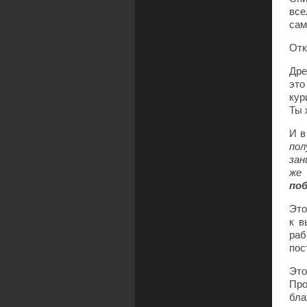
все
сам
Отк
Дре
это
кур
Ты 
И в
пол
зан
же
поб
Это
к в
раб
пос
Это
Про
бла