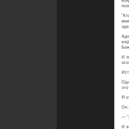
вок
поз
"Кт
мои
оде
Адх
ког
Бож
И з
осо
Ист
Одн
это
Я о
Он 
— "
И в