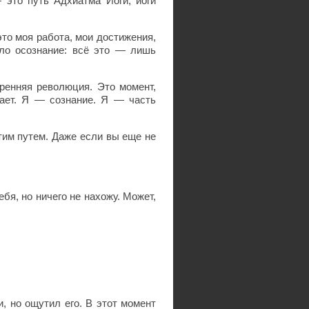
 это путь Адхйатма Йоги, йоги
это моя работа, мои достижения,
ло осознание: всё это — лишь
утренняя революция. Это момент,
дает. Я — сознание. Я — часть
этим путем. Даже если вы еще не
бя, но ничего не нахожу. Может,
, но ощутил его. В этот момент