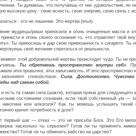
ленная. Ты думаешь, что получаешь от них удовольствие, но н
ую высокую цену - свою ясность, свою энергию, свою связь с и
азаться - это не лишение. Это жертва (ягья).
вние мудрецы/риши приносили в огонь очищенные масла и з
 принести в огонь своего осознания то, что отравляет твой в
ить». Ты приносишь в дар свою привязанность к сигарете. Ты 
жертвуешь своё желание спрятаться от реальности.
 момент этой добровольной жертвы происходит чудо.
Ты не пр
учаешь.
Ты обретаешь пространство внутри себ
я. П
имала эта привычка, эта зависимость. И это пространство 
 заполняет спокойствие.
Сила. Достоинство. Чувство
еды над самим собой
.
 и есть та самая сила (шакти), которая нужна для следующего
ысоким состояниям сознания, если твой собственный ум — 
 никотина или алкоголя? Как ты можешь услышать тихий 
тоянно кричит потребность в дозе?
т первый шаг — отказ — это не просьба Бога. Это Его милос
верка: насколько ты серьезен? Готов ли ты променять мимо
женство? Готов ли ты обменять рабство на царство?