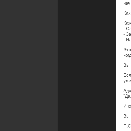
нач
Как
Каж
- С
- З
- Н
Это
ког
Вы 
Есл
уже
Адх
"Да
И к
Вы 
П.С