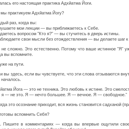
алась его настоящая практика Адхйатма Йоги.
 мы практикуем Адхйатма Йогу?
дый раз, когда вы:
лушаете мои лекции — вы приближаетесь к Себе.
адаетесь вопросом "Кто я?" — вы стучитесь в дверь истины.
аблюдаете свои мысли без отождествления — вы делаете шаг к
 не сложно. Это естественно. Потому что ваше истинное "Я" уж
да вы вспомните.
уже на пути.
и вы здесь, если вы чувствуете, что эти слова отзываются вн
 началось.
йатма Йога — это не техника. Это любовь к истине. Это смелост
, я — не это. Я — нечто большее. Я — вечное. Я — свободное."
огда это осознание приходит, вся жизнь становится садханой (пр
готовы вспомнить Себя?
. Пишите в комментариях — когда вы впервые ощутили свое