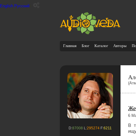
English
Русский
Главная
Блог
Каталог
Авторы
П
Ал
(Ат
Же
6 Ma
В т
D:
87008
L:
295274
F:
6211
ищу