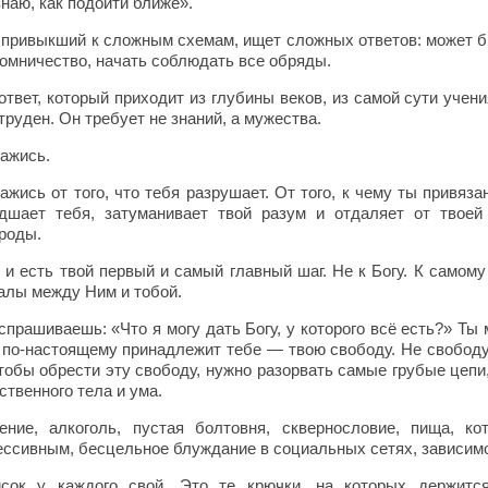
знаю, как подойти ближе».
 привыкший к сложным схемам, ищет сложных ответов: может б
омничество, начать соблюдать все обряды.
ответ, который приходит из глубины веков, из самой сути учени
труден. Он требует не знаний, а мужества.
ажись.
ажись от того, что тебя разрушает. От того, к чему ты привяз
дшает тебя, затуманивает твой разум и отдаляет от твоей
роды.
 и есть твой первый и самый главный шаг. Не к Богу. К самому
алы между Ним и тобой.
спрашиваешь: «Что я могу дать Богу, у которого всё есть?» Т
 по-настоящему принадлежит тебе — твою свободу. Не свободу 
тобы обрести эту свободу, нужно разорвать самые грубые цепи
ственного тела и ума.
ение, алкоголь, пустая болтовня, сквернословие, пища, к
ессивным, бесцельное блуждание в социальных сетях, зависим
сок у каждого свой. Это те крючки, на которых держитс