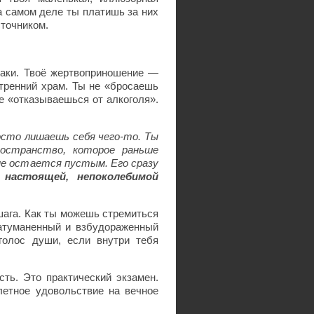
а самом деле ты платишь за них
сточником.
лаки. Твоё жертвоприношение —
нутренний храм. Ты не «бросаешь
не «отказываешься от алкоголя».
осто лишаешь себя чего-то. Ты
ространство, которое раньше
не остается пустым. Его сразу
 настоящей, непоколебимой
 шага. Как ты можешь стремиться
затуманенный и взбудораженный
голос души, если внутри тебя
ть. Это практический экзамен.
летное удовольствие на вечное