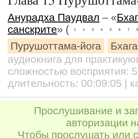
Анурадха Паудвал
– «
Бха
санскрите
» (
1
2
3
4
5
6
7
Пурушоттама-йога
Бхага
аудиокнига для практику
сложностью восприятия: 5
длительность:
00:09:05
| к
Прослушивание и заг
авторизации н
Чтобы прослушать или с