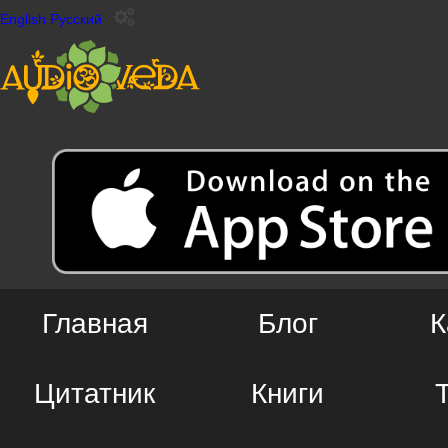
English
Русский
Главная
Блог
К
Цитатник
Книги