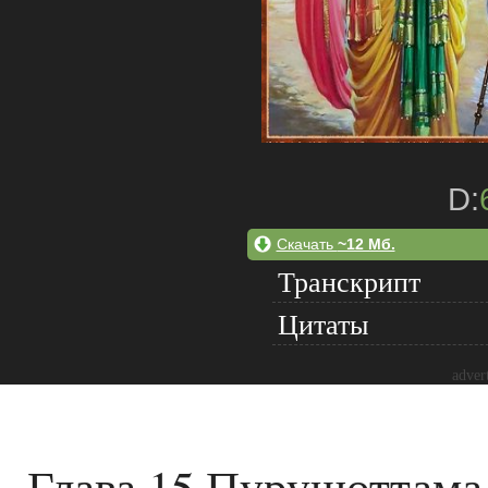
D:
Скачать
~12 Мб.
Транскрипт
Цитаты
adver
Глава 15 Пурушоттама