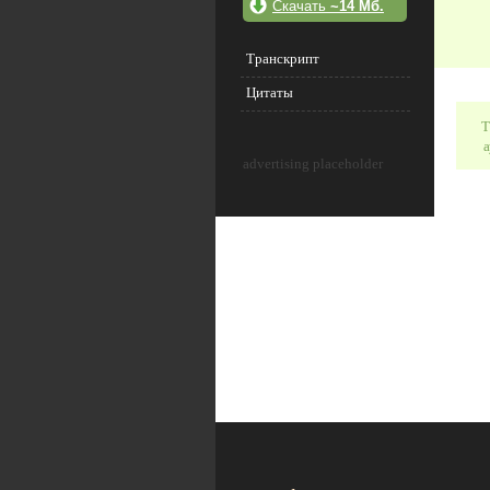
Скачать
~14 Мб.
Транскрипт
Цитаты
Т
а
advertising placeholder