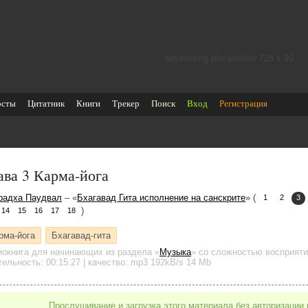
advertising placeholder 728 х 90
осты
Цитатник
Книги
Трекер
Поиск
Вход
Регистрация
ава 3 Карма-йога
радха Паудвал
– «
Бхагавад Гита исполнение на санскрите
» (
1
2
3
)
14
15
16
17
18
рма-йога
Бхагавад-гита
иокнига для начинающих
из раздела «
Музыка
»
со сложностью восприяти
тельность:
00:15:27
| качество:
mp3
192kB/s
14 Mb
Прослушивание и загрузка этого материала без авторизации 