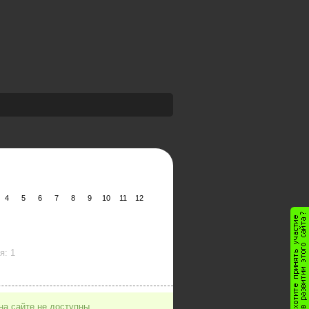
4
5
6
7
8
9
10
11
12
я: 1
на сайте не доступны