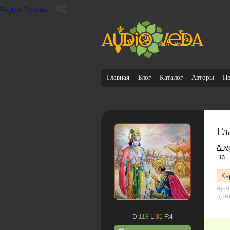
English
Русский
Главная
Блог
Каталог
Авторы
П
Гл
Ану
13
Ка
ауд
дли
D:
118
L:
31
F:
4