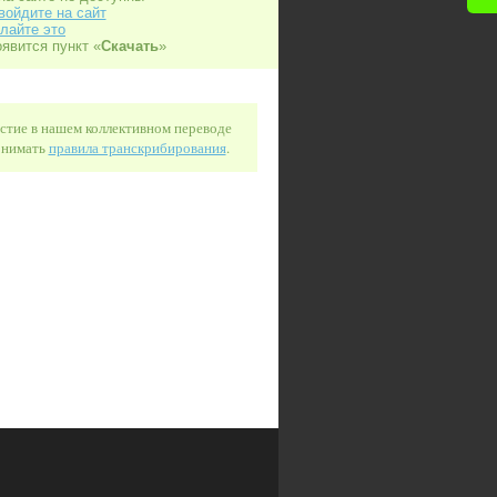
войдите на сайт
лайте это
оявится пункт «
Скачать
»
астие в нашем коллективном переводе
понимать
правила транскрибирования
.