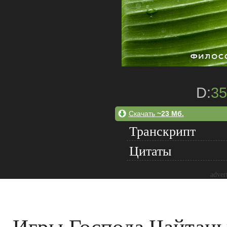
D:
35
Скачать
~23 Мб.
Транскрипт
Цитаты
adver
Игры Господа Чайтань