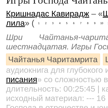
Кришнадас Кавирадж
– «
Ш
лила
» (
1
2
3
4
5
6
7
8
9
10
Шри Чайтанья-чарит
шестнадцатая. Игры Гос
Чайтанья Чаритамрита
аудиокнига для глубокого
писания
»
со сложностью в
длительность:
00:25:45
| к
исходный материал: --- 1
Господа в отрочестве и ю