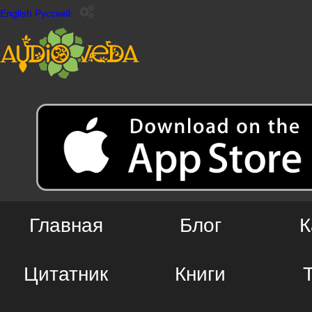
English
Русский
Главная
Блог
К
Цитатник
Книги