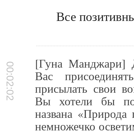
Все позитивн
[Гуна Манджари] 
00:02:02
Вас присоединя
присылать свои во
Вы хотели бы по
названа «Природа 
немножечко осветим