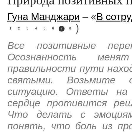
Гуна Манджари
– «
В сотру
)
1
2
3
4
5
6
7
8
Все позитивные пере
Осознанность менят
правильности пути нахо
святыми. Возьмите 
ситуацию. Ответы на 
сердце противится реш
Что делать с эмоциям
понять, что боль из п