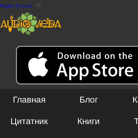
English
Русский
Главная
Блог
К
Цитатник
Книги