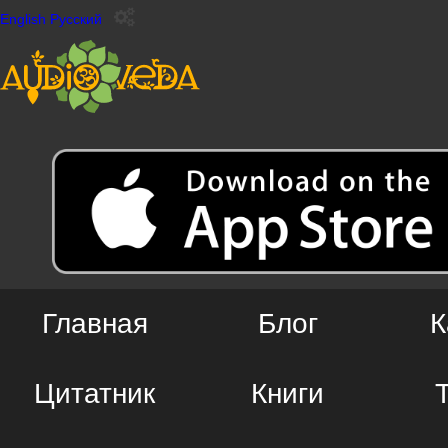
English
Русский
Главная
Блог
К
Цитатник
Книги