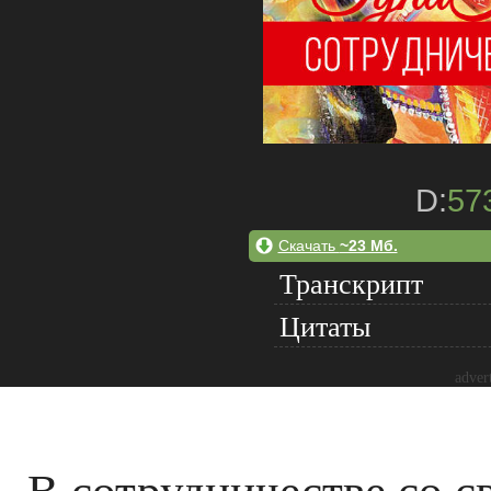
D:
57
Скачать
~23 Мб.
Транскрипт
Цитаты
adver
В сотрудничестве со с