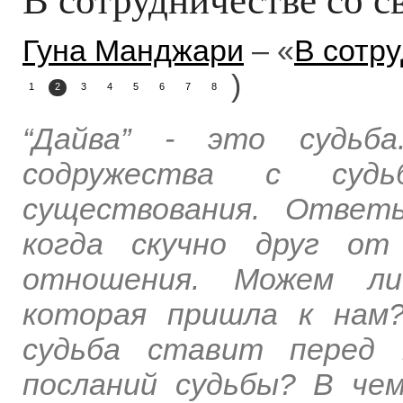
Гуна Манджари
– «
В сотру
)
1
2
3
4
5
6
7
8
“Дайва” - это судьб
содружества с судь
существования. Ответ
когда скучно друг от
отношения. Можем ли
которая пришла к нам?
судьба ставит перед 
посланий судьбы? В ч