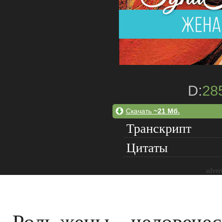
D:
28
Скачать
~21 Мб.
Транскрипт
Цитаты
adver
Роль жены – человечес