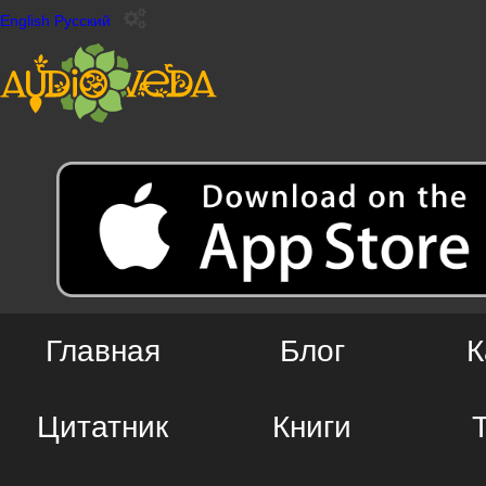
English
Русский
Главная
Блог
К
Цитатник
Книги