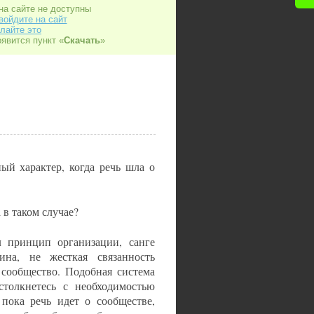
на сайте не доступны
войдите на сайт
лайте это
оявится пункт «
Скачать
»
й характер, когда речь шла о
в таком случае?
принцип организации, санге
ина, не жесткая связанность
 сообщество. Подобная система
столкнетесь с необходимостью
 пока речь идет о сообществе,