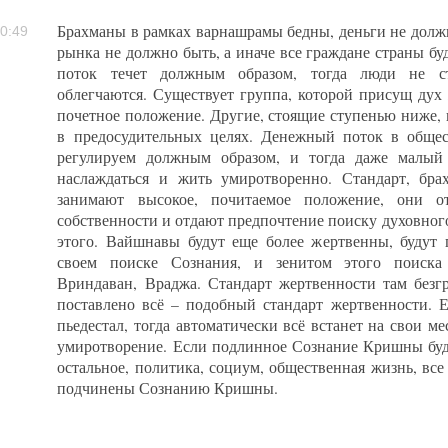
Брахманы в рамках варнашрамы бедны, деньги не должн
0:49
рынка не должно быть, а иначе все граждане страны бу
поток течет должным образом, тогда люди не ст
облегчаются. Существует группа, которой присущ дух
почетное положение. Другие, стоящие ступенью ниже, 
в предосудительных целях. Денежный поток в обще
регулируем должным образом, и тогда даже малый
наслаждаться и жить умиротворенно. Стандарт, бра
занимают высокое, почитаемое положение, они от
собственности и отдают предпочтение поиску духовног
этого. Вайшнавы будут еще более жертвенны, будут 
своем поиске Сознания, и зенитом этого поиска
Вриндаван, Враджа. Стандарт жертвенности там безгр
поставлено всё – подобный стандарт жертвенности. 
пьедестал, тогда автоматически всё встанет на свои ме
умиротворение. Если подлинное Сознание Кришны будет
остальное, политика, социум, общественная жизнь, все
подчинены Сознанию Кришны.