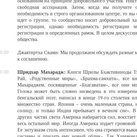
основанном на принципе добровольного участия. Никто 
свободная ассоциация. Затем, когда вы получите 
необходимость в строго организованном центре, то вы с
идет о группе, то сообщество носит добровольный ха
регистрации, однако необходимость регистрации 
регистрации и определенных рамок. В целом дискусси
общества.
Джаятиртха Свами: Мы продолжаем обсуждать разные 
0:00
к соглашению.
Шридхар Махарадж:
Книги Шрилы Бхактивиноды Тха
0:00
Рай, «Родственные миры», «Брахма-самхита», все 
Махараджем, посвященные «Бхагаватам», все они м
Голока может быть словно низведена в это измерени
бенгальский поэт, написал в конце 19-го столетия ил
множество стран. Япония – очень маленькая страна, 
солнцу, и только Индия пребывает в вечном сне». В
других частях света Америка набирается сил, восстает
весь остальной мир. Иногда Америка издает громовой
Ее энтузиазм столь интенсивен, что она стремится вык
системы и придать ему новый облик». Так Химачан