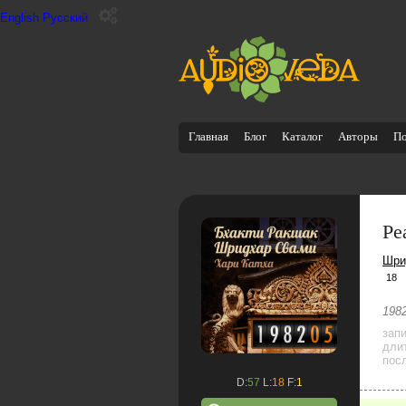
English
Русский
Главная
Блог
Каталог
Авторы
П
Ре
Шри
18
1982
зап
дли
посл
D:
57
L:
18
F:
1