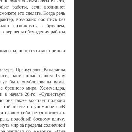
не будет бояться обязательств,
опыт работы, если возникнет
можете это сделать. Когда речь
рактер, возможно обойтись без
может возникнуть в будущем,
и завершены обсуждения работы
моменты, но по сути мы пришли
кура, Прабхупады, Рамананда
книги, написанные нашим Гуру
огут быть опубликованы вами.
е бренного мира. Хемачандра,
и в начале 20-го: «Существует
но она также восстает подобно
 этой поэме он упоминает: «В
 и словно собирается поглотить
 рык, подобный боевому кличу.
инуть мир за пределы солнечной
дра написал об Америке: «Она