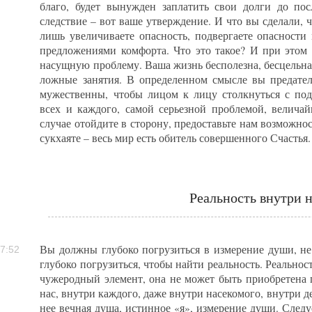
благо, будет вынужден заплатить свои долги до пос
следствие – вот ваше утверждение. И что вы сделали,
лишь увеличиваете опасность, подвергаете опасност
предложениями комфорта. Что это такое? И при этом 
насущную проблему. Ваша жизнь бесполезна, бесцельна
ложные занятия. В определенном смысле вы предател
мужественны, чтобы лицом к лицу столкнуться с по
всех и каждого, самой серьезной проблемой, велича
случае отойдите в сторону, предоставьте нам возможно
сукхаяте – весь мир есть обитель совершенного Счастья.
Реальность внутри н
Вы должны глубоко погрузиться в измерение души, не 
7:52
глубоко погрузиться, чтобы найти реальность. Реальност
чужеродный элемент, она не может быть приобретена 
нас, внутри каждого, даже внутри насекомого, внутри д
нее вечная душа, истинное «я», измерение души. Следуе