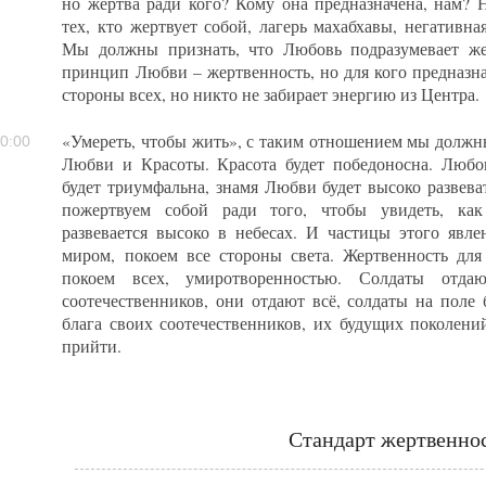
но жертва ради кого? Кому она предназначена, нам?
тех, кто жертвует собой, лагерь махабхавы, негативна
Мы должны признать, что Любовь подразумевает же
принцип Любви – жертвенность, но для кого предназна
стороны всех, но никто не забирает энергию из Центра.
«Умереть, чтобы жить», с таким отношением мы должны
0:00
Любви и Красоты. Красота будет победоносна. Любов
будет триумфальна, знамя Любви будет высоко развева
пожертвуем собой ради того, чтобы увидеть, ка
развевается высоко в небесах. И частицы этого явле
миром, покоем все стороны света. Жертвенность для
покоем всех, умиротворенностью. Солдаты отда
соотечественников, они отдают всё, солдаты на поле
блага своих соотечественников, их будущих поколени
прийти.
Стандарт жертвенно