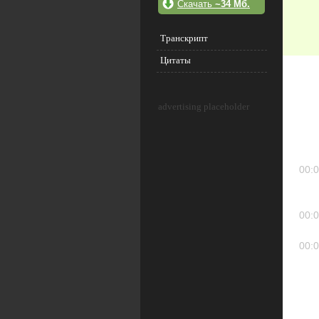
Скачать
~34 Мб.
Транскрипт
Цитаты
advertising placeholder
00:0
00:0
00:0