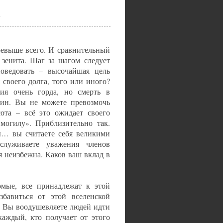
а
ревыше всего. И сравнительный
 зенита. Шаг за шагом следует
поведовать – высочайшая цель
 своего долга, того или иного?
ия очень горда, но смерть в
чин. Вы не можете превозмочь
сота – всё это ожидает своего
могилу». Приблизительно так.
бы… вы считаете себя великими
служиваете уважения членов
я неизбежна. Каков ваш вклад в
омые, все принадлежат к этой
збавиться от этой вселенской
я. Вы воодушевляете людей идти
каждый, кто получает от этого