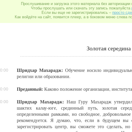
Прослушивание и загрузка этого материала без авторизации 
Чтобы прослушать или скачать эту запись пожалуйста
Если вы еще не зарегистрировались –
просто сде
Как войдёте на сайт, появится плеер, а в боковом меню слева п
Золотая середина
Шридхар Махарадж:
Обучение носило индивидуальны
0:00
религии или образовании.
Преданный:
Каково положение организации, института 
0:00
Шридхар Махарадж:
Наш Гуру Махарадж утвердил 
0:00
шактих калау-юге, срединный путь, золотая серед
определенными рамками, но свободное, добровольное
рекомендуется. Я думаю, что, если в будущем вы 
зарегистрировать центр, вы сможете это сделать, но