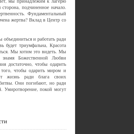
 Нет, мы принадлежим к лагерю
я сторона, подчиненное начало.
ртвенность. Фундаментальный
чена жертва? Вклад в Центр со
 объединиться и работать ради
ь будет триумфальна, Красота
ться. Мы хотим это видеть. Мы
к знамя Божественной Любви
ния достаточно, чтобы одарить
 того, чтобы одарить миром и
ют жизнь ради блага своих
 битвы. Они погибают, но ради
й. Умиротворение, покой могут
сти