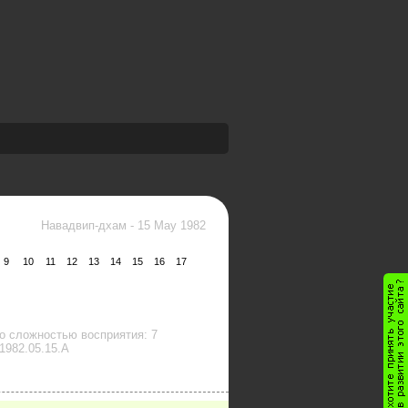
Навадвип-дхам
-
15 May 1982
9
10
11
12
13
14
15
16
17
о сложностью восприятия: 7
1982.05.15.A