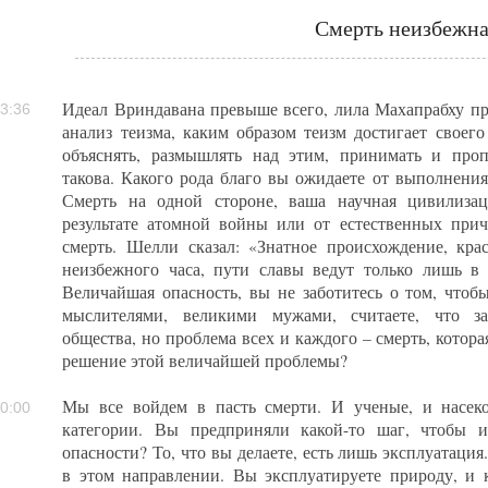
Смерть неизбежн
Идеал Вриндавана превыше всего, лила Махапрабху п
3:36
анализ теизма, каким образом теизм достигает своего
объяснять, размышлять над этим, принимать и про
такова. Какого рода благо вы ожидаете от выполнения
Смерть на одной стороне, ваша научная цивилизац
результате атомной войны или от естественных при
смерть. Шелли сказал: «Знатное происхождение, кра
неизбежного часа, пути славы ведут только лишь в 
Величайшая опасность, вы не заботитесь о том, что
мыслителями, великими мужами, считаете, что за
общества, но проблема всех и каждого – смерть, котора
решение этой величайшей проблемы?
Мы все войдем в пасть смерти. И ученые, и насек
0:00
категории. Вы предприняли какой-то шаг, чтобы и
опасности? То, что вы делаете, есть лишь эксплуатаци
в этом направлении. Вы эксплуатируете природу, и 