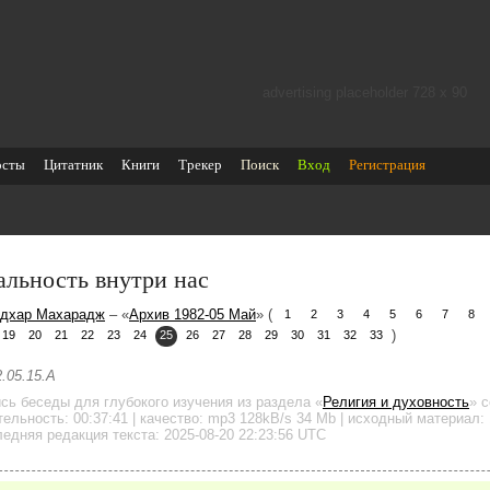
advertising placeholder 728 х 90
осты
Цитатник
Книги
Трекер
Поиск
Вход
Регистрация
альность внутри нас
дхар Махарадж
– «
Архив 1982-05 Май
» (
1
2
3
4
5
6
7
8
)
19
20
21
22
23
24
25
26
27
28
29
30
31
32
33
.05.15.A
ись беседы для глубокого изучения
из раздела «
Религия и духовность
»
с
тельность:
00:37:41
| качество:
mp3
128kB/s
34 Mb
| исходный материал: 
едняя редакция текста: 2025-08-20 22:23:56 UTC