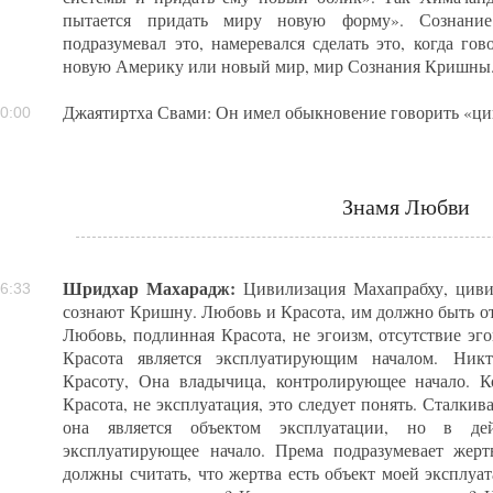
пытается придать миру новую форму». Сознан
подразумевал это, намеревался сделать это, когда гов
новую Америку или новый мир, мир Сознания Кришны
Джаятиртха Свами: Он имел обыкновение говорить «ци
0:00
Знамя Любви
Шридхар Махарадж:
Цивилизация Махапрабху, цивил
6:33
сознают Кришну. Любовь и Красота, им должно быть о
Любовь, подлинная Красота, не эгоизм, отсутствие эго
Красота является эксплуатирующим началом. Никт
Красоту, Она владычица, контролирующее начало. 
Красота, не эксплуатация, это следует понять. Сталкив
она является объектом эксплуатации, но в дей
эксплуатирующее начало. Према подразумевает жер
должны считать, что жертва есть объект моей эксплуа