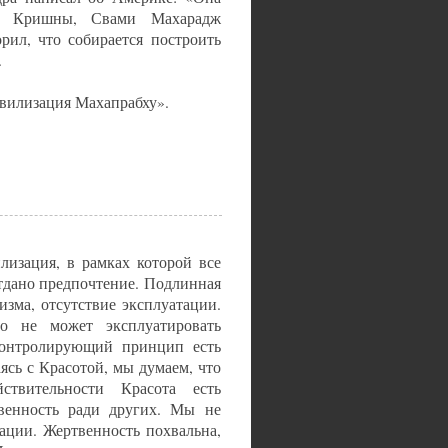
ие Кришны, Свами Махарадж
орил, что собирается построить
.
вилизация Махапрабху».
изация, в рамках которой все
тдано предпочтение. Подлинная
изма, отсутствие эксплуатации.
о не может эксплуатировать
Контролирующий принцип есть
аясь с Красотой, мы думаем, что
ствительности Красота есть
твенность ради других. Мы не
тации. Жертвенность похвальна,