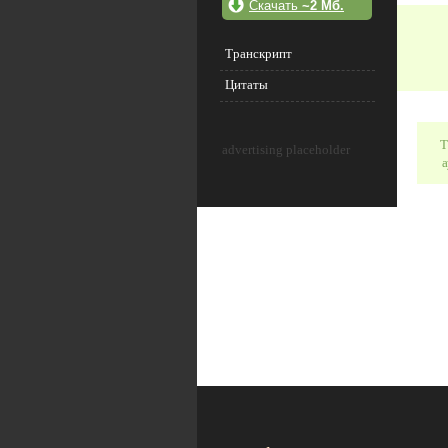
Скачать
~2 Мб.
Транскрипт
Цитаты
Т
advertising placeholder
а