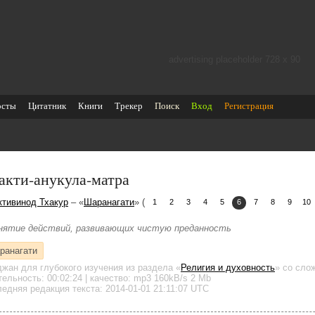
advertising placeholder 728 х 90
осты
Цитатник
Книги
Трекер
Поиск
Вход
Регистрация
акти-анукула-матра
ктивинод Тхакур
– «
Шаранагати
» (
1
2
3
4
5
6
7
8
9
10
нятие действий, развивающих чистую преданность
ранагати
джан для глубокого изучения
из раздела «
Религия и духовность
»
со слож
тельность:
00:02:24
| качество:
mp3
160kB/s
2 Mb
едняя редакция текста: 2014-01-01 21:11:07 UTC