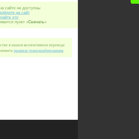
на сайте не доступны
войдите на сайт
лайте это
оявится пункт «
Скачать
»
астие в нашем коллективном переводе
понимать
правила транскрибирования
.