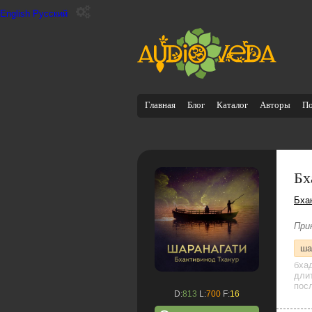
English
Русский
Главная
Блог
Каталог
Авторы
П
Бх
Бха
При
ша
бха
дли
посл
D:
813
L:
700
F:
16