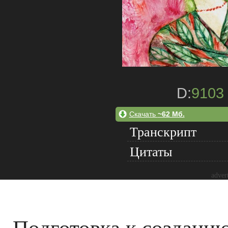
D:
9103
Скачать
~62 Мб.
Транскрипт
Цитаты
adver
Подготовка к создани