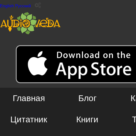
English
Русский
Главная
Блог
К
Цитатник
Книги