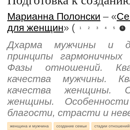
Марианна Полонски
– «
Се
для женщин
» (
1
2
3
4
5
6
Дхарма мужчины и д
принципы гармоничных
Фазы отношений. Ква
качества мужчины. Кв
качества женщины. 
женщины. Особенност
благости, страсти и нев
женщина и мужчина
создание семьи
стадии отношений