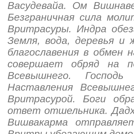
Васудевайа. Ом Вишнав
Безграничная сила моли
Вритрасуры. Индра обез
Земля, вода, деревья 
благославения в обмен 
совершает обряд на п
Всевышнего. Господь
Наставления Всевышнег
Вритрасурой. Боги об
ответ отшельника. Дадх
Вишвакарма отправляе
Вритры убегающим демон