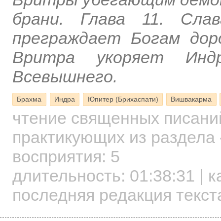
брани. Глава 11. Сла
преграждает Богам дор
Вритра укоряет Инд
Всевышнего.
Брахма
Индра
Юпитер (Брихаспати)
Вишвакарма
чтение священных писани
практикующих
из раздела 
восприятия: 5
длительность:
01:38:31
| к
последняя редакция текста