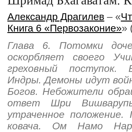
Александр Драгилев
– «
Чт
Книга 6 «Первозаконие»
» 
Глава 6. Потомки доч
оскорбляет своего Уч
греховный поступок. 
Индры. Демоны идут вой
Богов. Небожители обр
ответ Шри Вишварупы
утраченное положение. 
ковача. Ом Намо Нар