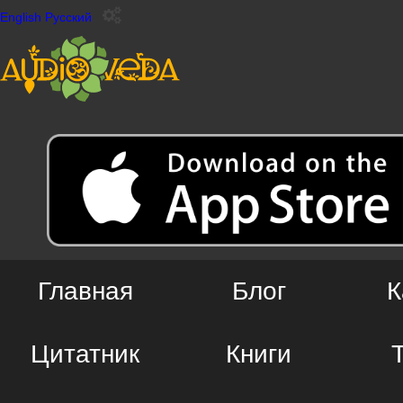
English
Русский
Главная
Блог
К
Цитатник
Книги