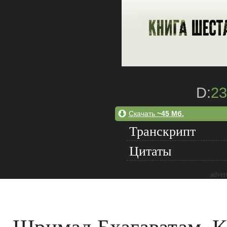
D:
23
Скачать
~45 Мб.
Транскрипт
Цитаты
adver
Шримад Бхагаватам. Кни