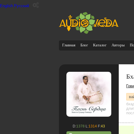
English
Русский
Главная
Блог
Каталог
Авторы
П
Бх
Гов
ва
бха
дли
посл
D:
1378
L:
1314
F:
43