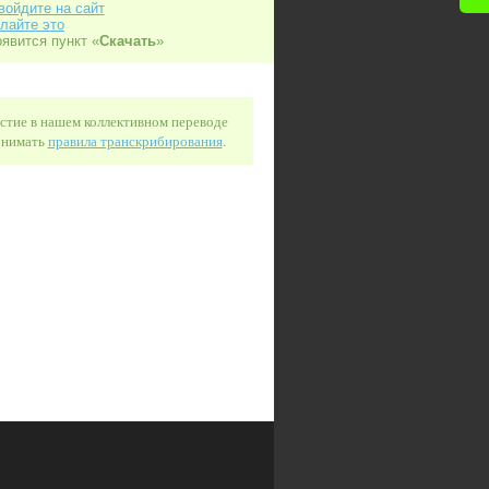
войдите на сайт
лайте это
оявится пункт «
Скачать
»
астие в нашем коллективном переводе
понимать
правила транскрибирования
.