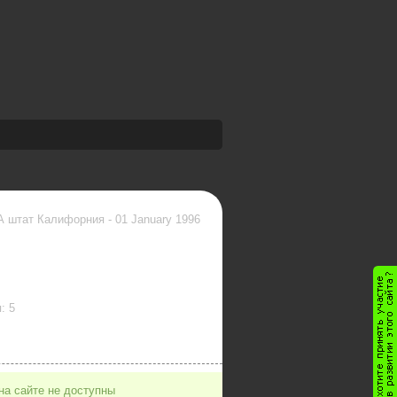
А штат Калифорния
-
01 January 1996
: 5
на сайте не доступны