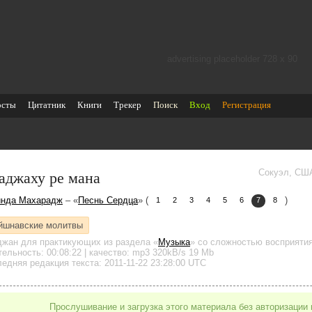
advertising placeholder 728 х 90
осты
Цитатник
Книги
Трекер
Поиск
Вход
Регистрация
аджаху ре мана
Сокуэл, СШ
инда Махарадж
– «
Песнь Сердца
» (
)
1
2
3
4
5
6
7
8
йшнавские молитвы
джан для практикующих
из раздела «
Музыка
»
со сложностью восприятия
тельность:
00:08:22
| качество:
mp3
320kB/s
19 Mb
едняя редакция текста: 2011-11-22 23:28:00 UTC
Прослушивание и загрузка этого материала без авторизации 