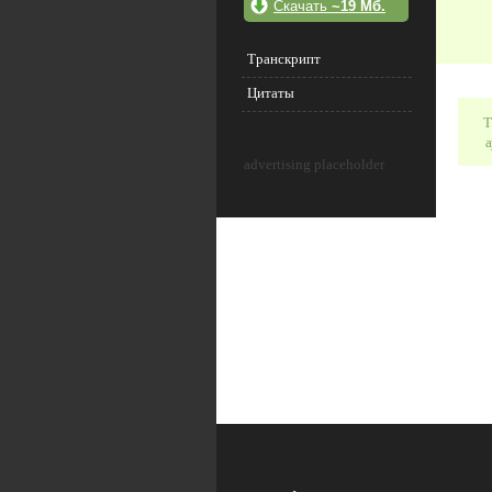
Скачать
~19 Мб.
Транскрипт
Цитаты
Т
а
advertising placeholder