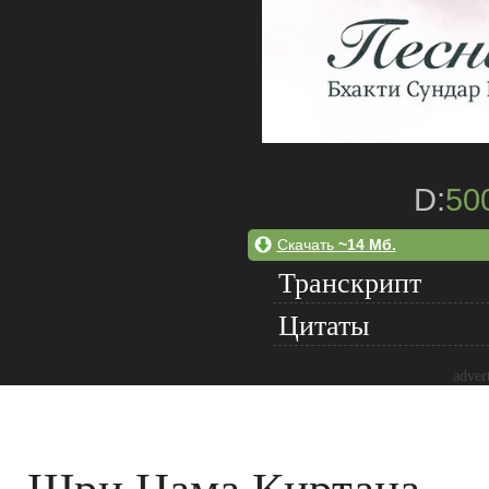
D:
50
Скачать
~14 Мб.
Транскрипт
Цитаты
adver
Шри Нама Киртана