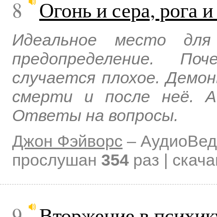
8
Огонь и сера, рога 
Идеальное место для
предопределение. П
случается плохое. Демон
смерти и после неё. А
Ответы на вопросы.
Джон Фэйворс
–
АудиоВед
прослушан
354
раз | скач
9
Вторжение в психик