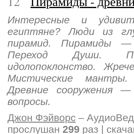
12
Пирамиды - древни
Интересные и удиви
египтяне? Люди из гл
пирамид. Пирамиды —
Переход Души. П
идолопоклонство. Жреч
Мистические мантры.
Древние сооружения —
вопросы.
Джон Фэйворс
–
АудиоВед
прослушан
299
раз | скач