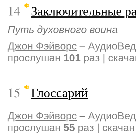
14
Заключительные р
Путь духовного воина
Джон Фэйворс
–
АудиоВед
прослушан
101
раз | скач
15
Глоссарий
Джон Фэйворс
–
АудиоВед
прослушан
55
раз | скача