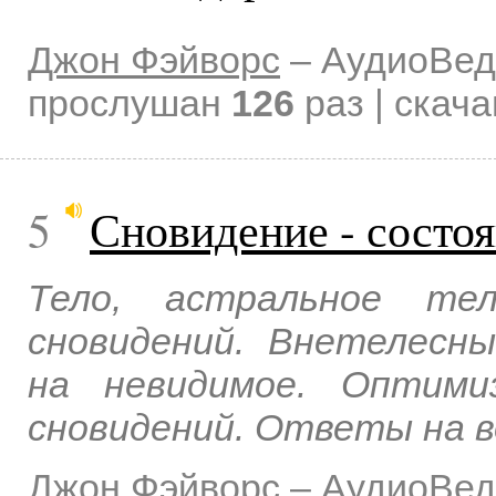
Джон Фэйворс
–
АудиоВед
прослушан
126
раз | скач
5
Сновидение - состо
Тело, астральное т
сновидений. Внетелесн
на невидимое. Оптими
сновидений. Ответы на в
Джон Фэйворс
–
АудиоВед