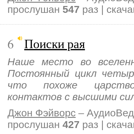
прослушан
547
раз | скач
6
Поиски рая
Наше место во вселенн
Постоянный цикл четыр
что похоже царство
контактов с высшими си
Джон Фэйворс
–
АудиоВед
прослушан
427
раз | скач