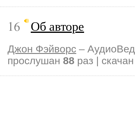
16
Об авторе
Джон Фэйворс
–
АудиоВед
прослушан
88
раз | скача