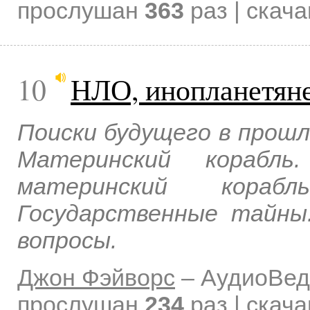
прослушан
363
раз | скач
10
НЛО, инопланетяне
Поиски будущего в прошл
Материнский корабль
материнский корабл
Государственные тайны
вопросы.
Джон Фэйворс
–
АудиоВед
прослушан
234
раз | скач