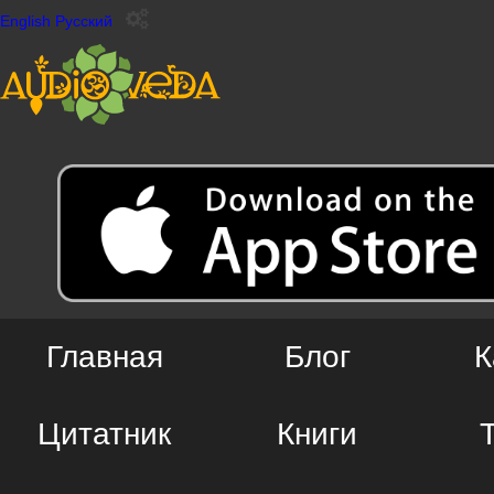
English
Русский
Главная
Блог
К
Цитатник
Книги