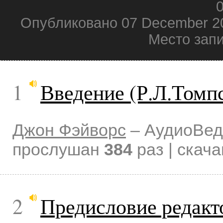
0
Опубликовано 07 December 2
Место зап
1
Введение (Р.Л.Томп
Джон Фэйворс
–
АудиоВед
прослушан
384
раз | скач
2
Предисловие редакт