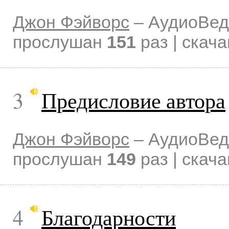
Джон Фэйворс
–
АудиоВед
прослушан
151
раз | скач
3
Предисловие автора
Джон Фэйворс
–
АудиоВед
прослушан
149
раз | скач
4
Благодарности