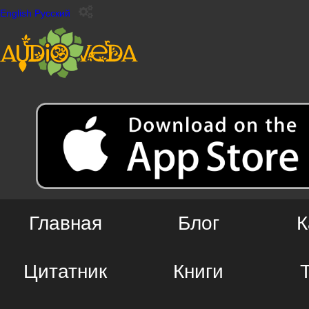
English
Русский
Главная
Блог
К
Цитатник
Книги