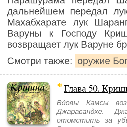
Парашурама передал Ша
дальнейшем передал лук
Махабхарате лук Шаранг
Варуны к Господу Кри
возвращает лук Варуне бро
Смотри также:
оружие Бог
Глава 50. Криш
Вдовы Камсы во
Джарасандхе. Дж
отомстить за уби