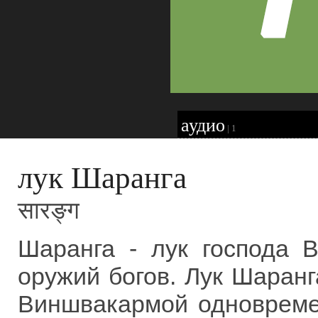
аудио
|
1
лук Шаранга
सारङ्ग
Шаранга - лук господа 
оружий богов. Лук Шаран
Виншвакармой одновремен