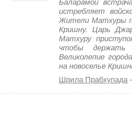
Баларамой встрач
истребляет войско
Жители Матхуры т
Кришну. Царь Джа
Матхуру приступо
чтобы держать 
Великолепие город
на новоселье Криш
Шрила Прабхупада
–