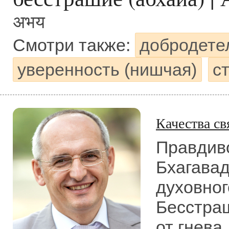
अभय
Смотри также:
добродете
уверенность (нишчая)
ст
Качества св
Правдиво
Бхагавад
духовног
Бесcтраш
от гнева