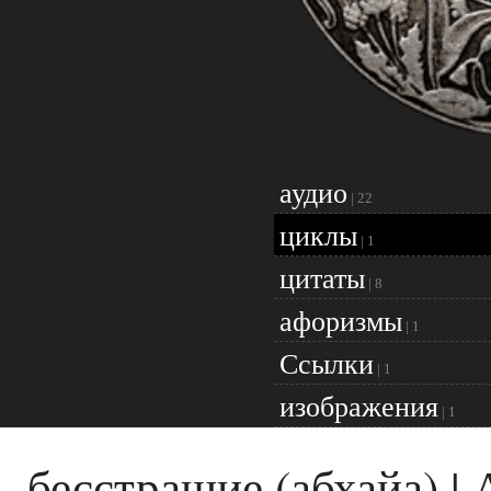
аудио
|
22
циклы
|
1
цитаты
|
8
афоризмы
|
1
Ссылки
|
1
изображения
|
1
бесстрашие (абхайа) |