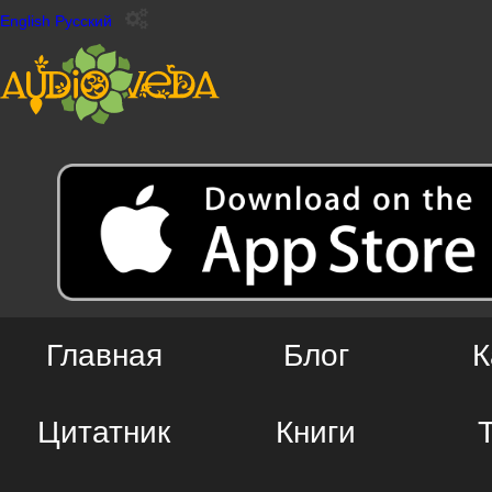
English
Русский
Главная
Блог
К
Цитатник
Книги