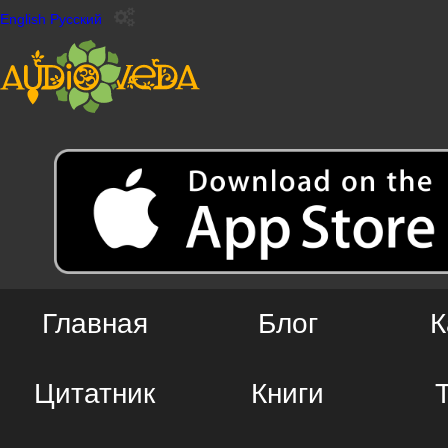
English
Русский
Главная
Блог
К
Цитатник
Книги