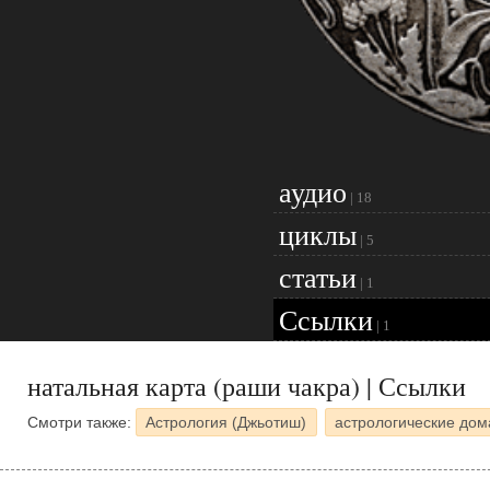
аудио
|
18
циклы
|
5
статьи
|
1
Ссылки
|
1
натальная карта (раши чакра) | Ссылки
Смотри также:
Астрология (Джьотиш)
астрологические дом