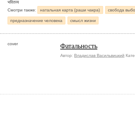
भवितव्य
Смотри также:
натальная карта (раши чакра)
свобода выб
предназначение человека
смысл жизни
Фатальность
cover
Автор:
Владислав Васильвицкий
Кате