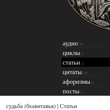
аудио
|
51
циклы
|
1
статьи
|
1
цитаты
|
12
афоризмы
|
1
посты
|
1
судьба (бхавитавья) | Статьи