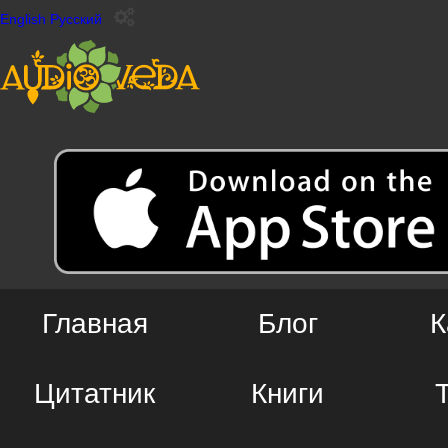
English
Русский
Главная
Блог
К
Цитатник
Книги