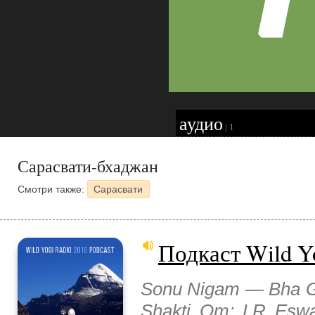
аудио
|
1
Сарасвати-бхаджан
Смотри также:
Сарасвати
Подкаст Wild Y
Sonu Nigam — Bha G
Shakti Om; LR Esw